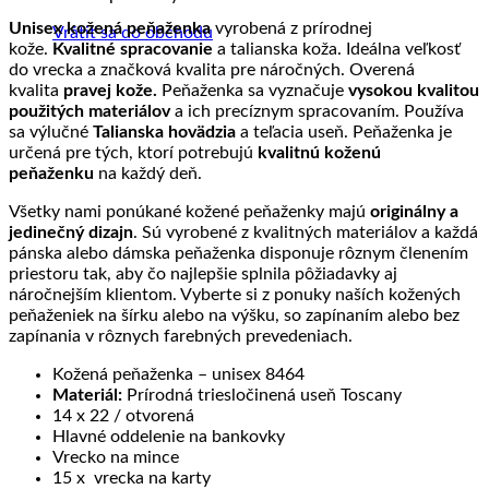
produkty
neprenikne
Unisex kožená peňaženka
vyrobená z prírodnej
GSM
Vrátiť sa do obchodu
kože.
Kvalitné spracovanie
a talianska koža. Ideálna veľkosť
ani
do vrecka a značková kvalita pre náročných. Overená
RF
kvalita
pravej kože.
Peňaženka sa vyznačuje
vysokou kvalitou
signál
použitých materiálov
a ich precíznym spracovaním. Používa
sa výlučné
Talianska hovädzia
a teľacia useň. Peňaženka je
určená pre tých, ktorí potrebujú
kvalitnú
koženú
peňaženku
na každý deň.
Všetky nami ponúkané kožené peňaženky majú
originálny a
jedinečný dizajn
. Sú vyrobené z kvalitných materiálov a každá
pánska alebo dámska peňaženka disponuje rôznym členením
priestoru tak, aby čo najlepšie splnila pôžiadavky aj
náročnejším klientom. Vyberte si z ponuky naších kožených
peňaženiek na šírku alebo na výšku, so zapínaním alebo bez
zapínania v rôznych farebných prevedeniach.
Kožená peňaženka – unisex 8464
Materiál:
Prírodná triesločinená useň Toscany
14 x 22 / otvorená
Hlavné oddelenie na bankovky
Vrecko na mince
15 x vrecka na karty