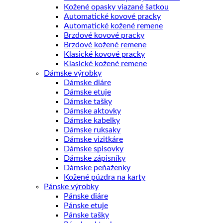
Kožené opasky viazané šatkou
Automatické kovové pracky
Automatické kožené remene
Brzdové kovové pracky
Brzdové kožené remene
Klasické kovové pracky
Klasické kožené remene
Dámske výrobky
Dámske diáre
Dámske etuje
Dámske tašky
Dámske aktovky
Dámske kabelky
Dámske ruksaky
Dámske vizitkáre
Dámske spisovky
Dámske zápisníky
Dámske peňaženky
Kožené púzdra na karty
Pánske výrobky
Pánske diáre
Pánske etuje
Pánske tašky