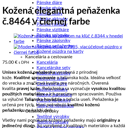
Pánske diáre
Pánske etuje
Kožená elegantná peňaženka
Pánske tašky
Pánske aktovky
č.8464 v čiernej farbe
Pánske ruksaky
Pánske vizitkáre
Pánske spisovky
Pánske zápisníky
Pánske peňaženky
Kožené púzdra na karty
Kancelária a cestovanie
75.00
€
Kancelária
s DPH
Kancelárske sety
Unisex kožená peňaženka
vyrobená z prírodnej
Kožené zápisníky
kože.
Kvalitné spracovanie
a talianska koža. Ideálna veľkosť
Cestovné tašky
do vrecka a značková kvalita pre náročných. Overená
Cestovné kufre
kvalita
pravej kože.
Peňaženka sa vyznačuje
vysokou kvalitou
Kožené ruksaky
použitých materiálov
a ich precíznym spracovaním. Používa
Kožené zakladače
sa výlučné
Talianska hovädzia
a teľacia useň. Peňaženka je
Púzdra na obleky
určená pre tých, ktorí potrebujú
kvalitnú
koženú
Tašky na notebook
peňaženku
na každý deň.
Ostatné výrobky
Textilné výrobky
Všetky nami ponúkané kožené peňaženky majú
originálny a
Textilné ruksaky
jedinečný dizajn
. Sú vyrobené z kvalitných materiálov a každá
Pletené kožené výrobky