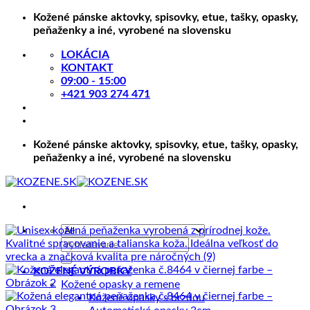
Skip
Kožené pánske aktovky, spisovky, etue, tašky, opasky,
to
peňaženky a iné, vyrobené na slovensku
content
LOKÁCIA
KONTAKT
09:00 - 15:00
+421 903 274 471
Kožené pánske aktovky, spisovky, etue, tašky, opasky,
peňaženky a iné, vyrobené na slovensku
Hľadať:
KOŽENÉ VÝROBKY
Kožené opasky a remene
Kožené opasky s brzdou