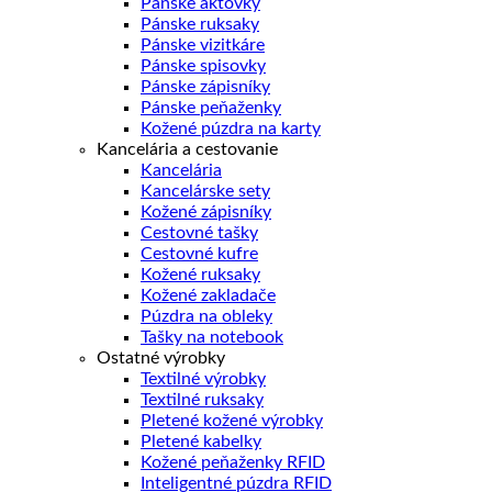
Pánske aktovky
Pánske ruksaky
Pánske vizitkáre
Pánske spisovky
Pánske zápisníky
Pánske peňaženky
Kožené púzdra na karty
Kancelária a cestovanie
Kancelária
Kancelárske sety
Kožené zápisníky
Cestovné tašky
Cestovné kufre
Kožené ruksaky
Kožené zakladače
Púzdra na obleky
Tašky na notebook
Ostatné výrobky
Textilné výrobky
Textilné ruksaky
Pletené kožené výrobky
Pletené kabelky
Kožené peňaženky RFID
Inteligentné púzdra RFID