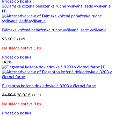
Pridať do košíka
Dámska kožená peňaženka ručne vyšívaná, šedé vyšívanie
95.60
€
s DPH
Na sklade ostáva 1 ks
Pridať do košíka
-43%
Elegantná kožená dokladovka č.8203 v čiernej farbe
Pôvodná
Aktuálna
66.50
€
38.00
€
s DPH
cena
cena
Na sklade ostáva 8 ks
bola:
je:
66.50 €.
38.00 €.
Pridať do košíka