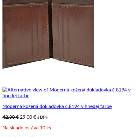
Moderná kožená dokladovka č.8194 v hnedej farbe
Pôvodná
Aktuálna
42.30
€
29.00
€
s DPH
cena
cena
Na sklade ostáva 10 ks
bola:
je:
42.30 €.
29.00 €.