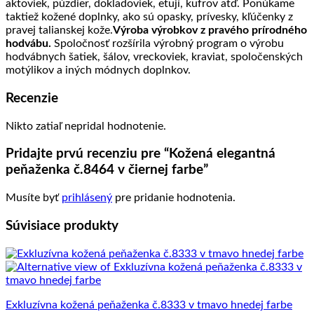
aktoviek, púzdier, dokladoviek, etují, kufrov atď. Ponúkame
taktiež kožené doplnky, ako sú opasky, prívesky, kľúčenky z
pravej talianskej kože.
Výroba výrobkov z pravého prírodného
hodvábu.
Spoločnosť rozšírila výrobný program o výrobu
hodvábnych šatiek, šálov, vreckoviek, kraviat, spoločenských
motýlikov a iných módnych doplnkov.
Recenzie
Nikto zatiaľ nepridal hodnotenie.
Pridajte prvú recenziu pre “Kožená elegantná
peňaženka č.8464 v čiernej farbe”
Musíte byť
prihlásený
pre pridanie hodnotenia.
Súvisiace produkty
Exkluzívna kožená peňaženka č.8333 v tmavo hnedej farbe