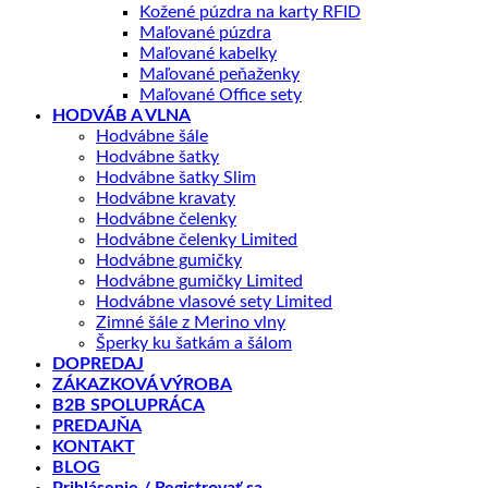
Kožené púzdra na karty RFID
Maľované púzdra
Maľované kabelky
Maľované peňaženky
Maľované Office sety
HODVÁB A VLNA
Hodvábne šále
Hodvábne šatky
Hodvábne šatky Slim
Hodvábne kravaty
Hodvábne čelenky
Hodvábne čelenky Limited
Hodvábne gumičky
Hodvábne gumičky Limited
Hodvábne vlasové sety Limited
Zimné šále z Merino vlny
Šperky ku šatkám a šálom
DOPREDAJ
ZÁKAZKOVÁ VÝROBA
B2B SPOLUPRÁCA
PREDAJŇA
KONTAKT
BLOG
Prihlásenie / Registrovať sa