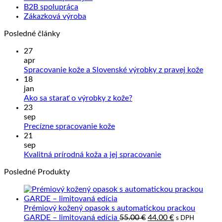
B2B spolupráca
Zákazková výroba
Posledné články
27
apr
Žiad
Spracovanie kože a Slovenské výrobky z pravej kože
kome
18
na
jan
Sprac
Žiadne
Ako sa starať o výrobky z kože?
kože
komentáre
23
na
a
sep
Ako
Slove
Žiadne
Precízne spracovanie kože
sa
výrob
komentáre
21
na
starať
z
sep
Precízne
o
prave
Žiadne
Kvalitná prírodná koža a jej spracovanie
spracovanie
výrobky
kože
komentáre
Posledné Produkty
kože
z
na
kože?
Kvalitná
prírodná
koža
Prémiový kožený opasok s automatickou prackou
a
Pôvodná
Aktuálna
GARDE – limitovaná edícia
55.00
€
44.00
€
s DPH
jej