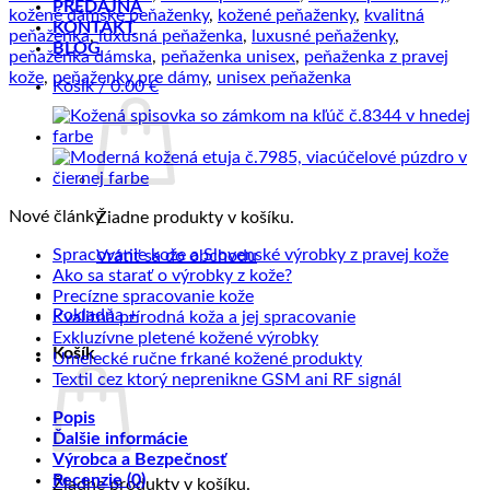
PREDAJŇA
farbe
kožené dámske peňaženky
,
kožené peňaženky
,
kvalitná
KONTAKT
peňaženka
,
luxusná peňaženka
,
luxusné peňaženky
,
BLOG
peňaženka dámska
,
peňaženka unisex
,
peňaženka z pravej
kože
,
peňaženky pre dámy
,
unisex peňaženka
Košík /
0.00
€
Nové články
Žiadne produkty v košíku.
Žiad
Spracovanie kože a Slovenské výrobky z pravej kože
Vrátiť sa do obchodu
Žiadne
kome
Ako sa starať o výrobky z kože?
na
Žiadne
komentáre
Precízne spracovanie kože
na
Sprac
Pokladňa
+
komentáre
Žiadne
Kvalitná prírodná koža a jej spracovanie
na
Ako
kože
Žiadne
komentáre
Exkluzívne pletené kožené výrobky
Košík
Precízne
sa
na
a
komentáre
Žiadne
Umelecké ručne frkané kožené produkty
spracovanie
starať
na
Kvalitná
Slove
komentáre
Žiadne
Textil cez ktorý neprenikne GSM ani RF signál
kože
o
Exkluzívne
prírodná
na
výrob
komentáre
Popis
výrobky
pletené
koža
Umelecké
na
z
Ďalšie informácie
z
kožené
a
ručne
Textil
prave
Výrobca a Bezpečnosť
kože?
výrobky
jej
frkané
cez
kože
Recenzie (0)
spracovanie
kožené
ktorý
Žiadne produkty v košíku.