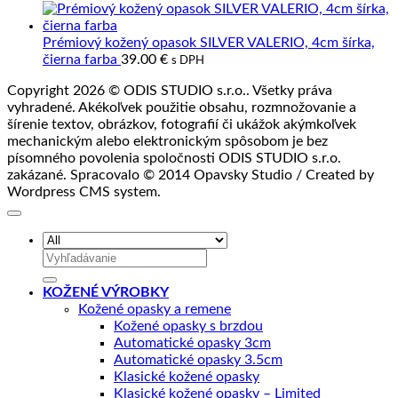
cena
cena
spracovanie
bola:
je:
55.00 €.
44.00 €.
Prémiový kožený opasok SILVER VALERIO, 4cm šírka,
čierna farba
39.00
€
s DPH
Copyright 2026 © ODIS STUDIO s.r.o.. Všetky práva
vyhradené. Akékoľvek použitie obsahu, rozmnožovanie a
šírenie textov, obrázkov, fotografií či ukážok akýmkoľvek
mechanickým alebo elektronickým spôsobom je bez
písomného povolenia spoločnosti ODIS STUDIO s.r.o.
zakázané. Spracovalo © 2014 Opavsky Studio / Created by
Wordpress CMS system.
Hľadať:
KOŽENÉ VÝROBKY
Kožené opasky a remene
Kožené opasky s brzdou
Automatické opasky 3cm
Automatické opasky 3.5cm
Klasické kožené opasky
Klasické kožené opasky – Limited