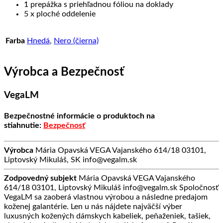
1 prepážka s priehľadnou fóliou na doklady
5 x ploché oddelenie
Farba
Hnedá
,
Nero (čierna)
Výrobca a Bezpečnosť
VegaLM
Bezpečnostné informácie o produktoch na
stiahnutie:
Bezpečnosť
Výrobca
Mária Opavská VEGA Vajanského 614/18 03101,
Liptovský Mikuláš, SK info@vegalm.sk
Zodpovedný subjekt
Mária Opavská VEGA Vajanského
614/18 03101, Liptovský Mikuláš info@vegalm.sk Spoločnosť
VegaLM sa zaoberá vlastnou výrobou a následne predajom
koženej galantérie. Len u nás nájdete najväčší výber
luxusných kožených dámskych kabeliek, peňaženiek, tašiek,