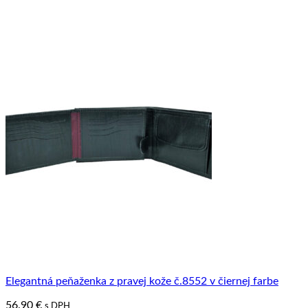
Elegantná peňaženka z pravej kože č.8552 v čiernej farbe
56.90
€
s DPH