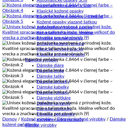
Automatické opasky 3cm
Automatické opasky 3.5cm
Klasické kožené opasky
Klasické kožené opasky – Limited
Kožené opasky viazané šatkou
Automatické kovové pracky
Automatické kožené remene
Brzdové kovové pracky
Brzdové kožené remene
Klasické kovové pracky
Klasické kožené remene
Dámske výrobky
Dámske diáre
Dámske etuje
Dámske tašky
Dámske aktovky
Dámske kabelky
Dámske ruksaky
Dámske vizitkáre
Dámske spisovky
Dámske zápisníky
Dámske peňaženky
Domov
/
Kožené výrobky
/
Dámske kožené výrobky
/
Dámske
Kožené púzdra na karty
kožené peňaženky
Pánske výrobky