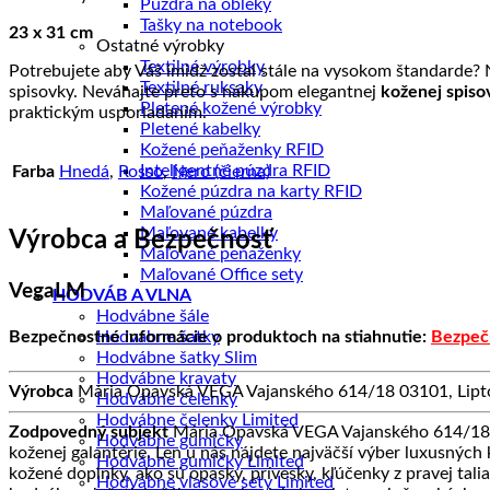
Púzdra na obleky
Tašky na notebook
23 x 31 cm
Ostatné výrobky
Textilné výrobky
Potrebujete aby Váš imidž zostal stále na vysokom štandarde
Textilné ruksaky
spisovky. Neváhajte preto s nákupom elegantnej
koženej spis
Pletené kožené výrobky
praktickým usporiadaním.
Pletené kabelky
Kožené peňaženky RFID
Inteligentné púzdra RFID
Farba
Hnedá
,
Rosso
,
Nero (čierna)
Kožené púzdra na karty RFID
Maľované púzdra
Maľované kabelky
Výrobca a Bezpečnosť
Maľované peňaženky
Maľované Office sety
VegaLM
HODVÁB A VLNA
Hodvábne šále
Bezpečnostné informácie o produktoch na stiahnutie:
Bezpeč
Hodvábne šatky
Hodvábne šatky Slim
Hodvábne kravaty
Výrobca
Mária Opavská VEGA Vajanského 614/18 03101, Lipto
Hodvábne čelenky
Hodvábne čelenky Limited
Zodpovedný subjekt
Mária Opavská VEGA Vajanského 614/18 0
Hodvábne gumičky
koženej galantérie. Len u nás nájdete najväčší výber luxusných
Hodvábne gumičky Limited
kožené doplnky, ako sú opasky, prívesky, kľúčenky z pravej tali
Hodvábne vlasové sety Limited