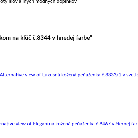
motýlikov a iných módnych doplnkov.
kom na kľúč č.8344 v hnedej farbe”