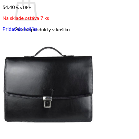
54.40
€
s DPH
Na sklade ostáva 7 ks
Pridať do košíka
Žiadne produkty v košíku.
Vrátiť sa do obchodu