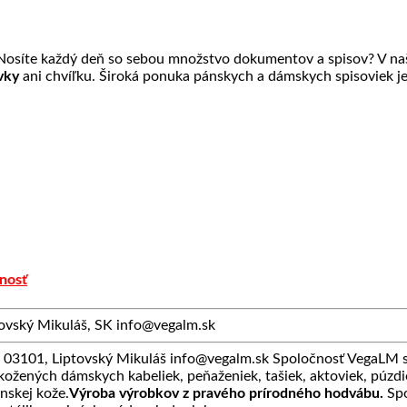
? Nosíte každý deň so sebou množstvo dokumentov a spisov? V n
ovky
ani chvíľku. Široká ponuka pánskych a dámskych spisoviek j
nosť
vský Mikuláš, SK info@vegalm.sk
3101, Liptovský Mikuláš info@vegalm.sk Spoločnosť VegaLM sa
 kožených dámskych kabeliek, peňaženiek, tašiek, aktoviek, púzdie
anskej kože.
Výroba výrobkov z pravého prírodného hodvábu.
Spo