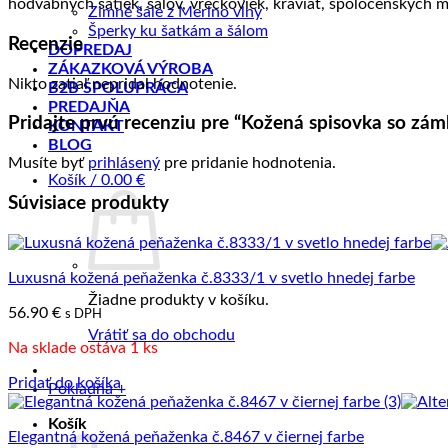
hodvábnych šatiek, šálov, vreckoviek, kraviat, spoločenských 
Zimné šále z Merino vlny
Šperky ku šatkám a šálom
Recenzie
DOPREDAJ
ZÁKAZKOVÁ VÝROBA
Nikto zatiaľ nepridal hodnotenie.
B2B SPOLUPRÁCA
PREDAJŇA
Pridajte prvú recenziu pre “Kožená spisovka so zám
KONTAKT
BLOG
Musíte byť
prihlásený
pre pridanie hodnotenia.
Košík /
0.00
€
Súvisiace produkty
Luxusná kožená peňaženka č.8333/1 v svetlo hnedej farbe
Žiadne produkty v košíku.
56.90
€
s DPH
Vrátiť sa do obchodu
Na sklade ostáva 1 ks
Pridať do košíka
Pokladňa
+
Košík
Elegantná kožená peňaženka č.8467 v čiernej farbe