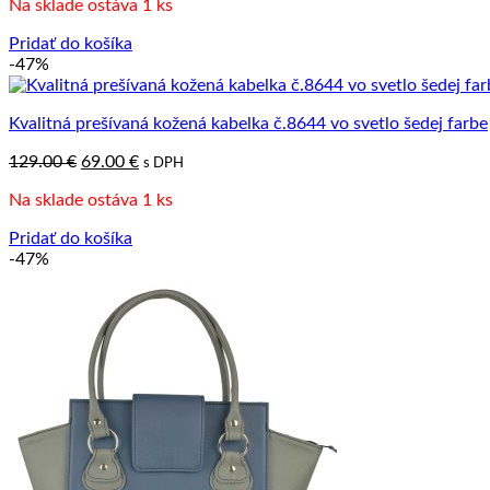
Na sklade ostáva 1 ks
Pridať do košíka
-47%
Kvalitná prešívaná kožená kabelka č.8644 vo svetlo šedej farbe
Pôvodná
Aktuálna
129.00
€
69.00
€
s DPH
cena
cena
Na sklade ostáva 1 ks
bola:
je:
129.00 €.
69.00 €.
Pridať do košíka
-47%