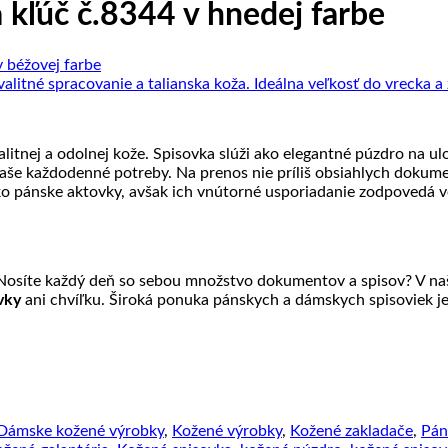
kľúč č.8344 v hnedej farbe
litnej a odolnej kože. Spisovka slúži ako elegantné púzdro na 
še každodenné potreby. Na prenos nie príliš obsiahlych dokum
o pánske aktovky, avšak ich vnútorné usporiadanie zodpovedá 
? Nosíte každý deň so sebou množstvo dokumentov a spisov? V n
ovky
ani chvíľku. Široká ponuka pánskych a dámskych spisoviek j
Dámske kožené výrobky
,
Kožené výrobky
,
Kožené zakladače
,
Pán