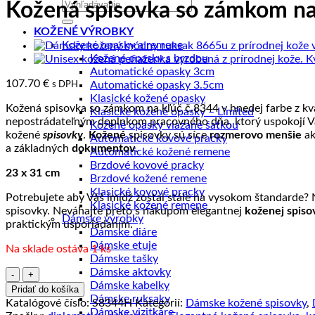
Hľadať:
Kožená spisovka so zámkom na 
KOŽENÉ VÝROBKY
Kožené opasky a remene
Kožené opasky s brzdou
Automatické opasky 3cm
107.70
€
s DPH
Automatické opasky 3.5cm
Klasické kožené opasky
Kožená spisovka so zámkom na kľúč č.8344 v hnedej farbe z kva
Klasické kožené opasky – Limited
nepostrádateľným doplnkom pracovného dňa, ktorý uspokojí Va
Kožené opasky viazané šatkou
kožené
spisovky
.
Kožené
spisovky sú síce
rozmerovo menšie
ak
Automatické kovové pracky
a základných
dokumentov
.
Automatické kožené remene
Brzdové kovové pracky
23 x 31 cm
Brzdové kožené remene
Klasické kovové pracky
Potrebujete aby Váš imidž zostal stále na vysokom štandarde
Klasické kožené remene
spisovky. Neváhajte preto s nákupom elegantnej
koženej spis
Dámske výrobky
praktickým usporiadaním.
Dámske diáre
Dámske etuje
Na sklade ostáva 1 ks
Dámske tašky
Dámske aktovky
množstvo
Dámske kabelky
Kožená
Pridať do košíka
Dámske ruksaky
spisovka
Katalógové číslo:
S8344H
Kategórií:
Dámske kožené spisovky
,
Dámske vizitkáre
so