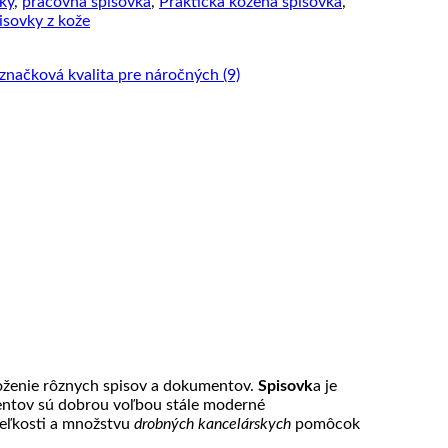
ky
,
pracovná spisovka
,
Praktická kožená spisovka
,
isovky z kože
uloženie rôznych spisov a dokumentov.
Spisovk
a je
entov sú dobrou voľbou stále moderné
veľkosti a množstvu
drobných kancelárskych
pomôcok