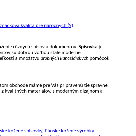
uloženie rôznych spisov a dokumentov.
Spisovk
a je
entov sú dobrou voľbou stále moderné
veľkosti a množstvu
drobných kancelárskych
pomôcok
ašom obchode máme pre Vás pripravenú tie správne
e z kvalitných materiálov, s moderným dizajnom a
ske kožené spisovky
,
Pánske kožené výrobky