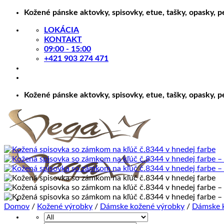
Skip
Kožené pánske aktovky, spisovky, etue, tašky, opasky, 
to
LOKÁCIA
content
KONTAKT
09:00 - 15:00
+421 903 274 471
Kožené pánske aktovky, spisovky, etue, tašky, opasky, 
Domov
/
Kožené výrobky
/
Dámske kožené výrobky
/
Dámske k