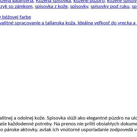
ožená galantéria
,
Kožená spisovka
,
kožené púzdro
,
kožené spisov
jazyk so zámkom
,
spisovka z kože
,
spisovky
,
spisovky pod ruku
,
sp
ne
ntáre
ovanie
nské
ky
j
litnej a odolnej kože. Spisovka slúži ako elegantné púzdro na 
še každodenné potreby. Na prenos nie príliš obsiahlych dokum
o pánske aktovky, avšak ich vnútorné usporiadanie zodpovedá 