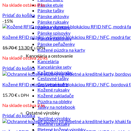
Na sklade ostáva 8 ks
Pánske etuje
bola:
je:
Pánske tašky
17.00 €.
13.00 €.
Pridať do košíka
Pánske aktovky
-15%
Pánske ruksaky
Pánske vizitkáre
Pánske spisovky
Kožené RFID púzdro vybavené blokáciou RFID / NFC, modrá fa
Pánske zápisníky
Pánske peňaženky
Pôvodná
Aktuálna
15.70
€
13.30
€
s DPH
Kožené púzdra na karty
cena
cena
Kancelária a cestovanie
Na sklade ostáva 20 ks
bola:
je:
Kancelária
15.70 €.
13.30 €.
Kancelárske sety
Pridať do košíka
Kožené zápisníky
Cestovné tašky
Cestovné kufre
Kožené RFID púzdro vybavené blokáciou RFID / NFC, bordová f
Kožené ruksaky
15.70
€
Kožené zakladače
s DPH
Púzdra na obleky
Na sklade ostáva 2 ks
Tašky na notebook
Ostatné výrobky
Pridať do košíka
Textilné výrobky
Textilné ruksaky
Pletené kožené výrobky