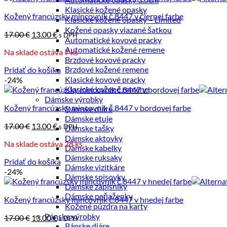
po
Klasické kožené opasky
Kožený francúzsky mincovník č.8447 v čiernej farbe
najvyššiu
Klasické kožené opasky – Limited
Kožené opasky viazané šatkou
Pôvodná
Aktuálna
17.00
€
13.00
€
s DPH
Automatické kovové pracky
cena
cena
Automatické kožené remene
Na sklade ostáva 7 ks
bola:
je:
Brzdové kovové pracky
17.00 €.
13.00 €.
Brzdové kožené remene
Pridať do košíka
Klasické kovové pracky
-24%
Klasické kožené remene
Dámske výrobky
Kožený francúzsky mincovník č.8447 v bordovej farbe
Dámske diáre
Dámske etuje
Pôvodná
Aktuálna
17.00
€
13.00
€
s DPH
Dámske tašky
cena
cena
Dámske aktovky
Na sklade ostáva 28 ks
bola:
je:
Dámske kabelky
17.00 €.
13.00 €.
Dámske ruksaky
Pridať do košíka
Dámske vizitkáre
-24%
Dámske spisovky
Dámske zápisníky
Dámske peňaženky
Kožený francúzsky mincovník č.8447 v hnedej farbe
Kožené púzdra na karty
Pánske výrobky
Pôvodná
Aktuálna
17.00
€
13.00
€
s DPH
Pánske diáre
cena
cena