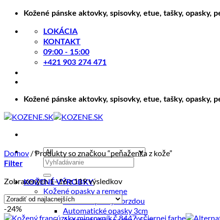
Skip
Kožené pánske aktovky, spisovky, etue, tašky, opasky, 
to
content
LOKÁCIA
KONTAKT
09:00 - 15:00
+421 903 274 471
Kožené pánske aktovky, spisovky, etue, tašky, opasky, 
Domov
/
Produkty so značkou “peňaženka z kože”
Hľadať:
Filter
Zoradené
Zobrazených 1–16 z 119 výsledkov
KOŽENÉ VÝROBKY
podľa
Kožené opasky a remene
ceny:
Kožené opasky s brzdou
-24%
od
Automatické opasky 3cm
najnižšej
Automatické opasky 3.5cm