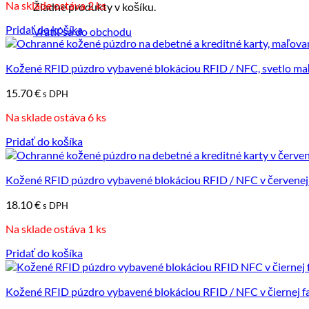
Na sklade ostáva 2 ks
Žiadne produkty v košíku.
Pridať do košíka
Vrátiť sa do obchodu
Kožené RFID púzdro vybavené blokáciou RFID / NFC, svetlo m
15.70
€
s DPH
Na sklade ostáva 6 ks
Pridať do košíka
Kožené RFID púzdro vybavené blokáciou RFID / NFC v červenej
18.10
€
s DPH
Na sklade ostáva 1 ks
Pridať do košíka
Kožené RFID púzdro vybavené blokáciou RFID / NFC v čiernej f