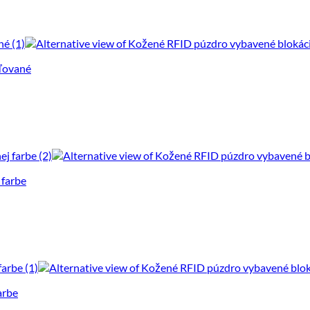
aľované
 farbe
arbe