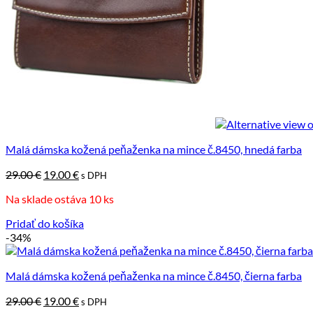
Malá dámska kožená peňaženka na mince č.8450, hnedá farba
Pôvodná
Aktuálna
29.00
€
19.00
€
s DPH
cena
cena
Na sklade ostáva 10 ks
bola:
je:
29.00 €.
19.00 €.
Pridať do košíka
-34%
Malá dámska kožená peňaženka na mince č.8450, čierna farba
Pôvodná
Aktuálna
29.00
€
19.00
€
s DPH