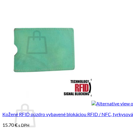
B2B SPOLUPRÁCA
PREDAJŇA
KONTAKT
BLOG
Košík /
0.00
€
Žiadne produkty v košíku.
Vrátiť sa do obchodu
Pokladňa
+
Košík
Kožené RFID púzdro vybavené blokáciou RFID / NFC, tyrkysová
15.70
€
s DPH