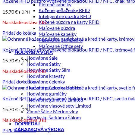
Kožené RFID púzdro vybavené blokáciou RFID / NFC, khaki far
Pletené kabelky
Kožené peňaženky RFID
15.70
€
s DPH
Inteligentné púzdra RFID
Kožené púzdra na karty RFID
Na sklade ostáva 1 ks
Maľované púzdra
Pridať do košíka
Maľované kabelky
Maľované peňaženky
Maľované Office sety
Kožené RFID púzdro vybavené blokáciou RFID / NFC, krémová 
HODVÁB A VLNA
Hodvábne šále
15.70
€
s DPH
Hodvábne šatky
Hodvábne šatky Slim
Na sklade ostáva 2 ks
Hodvábne kravaty
Pridať do košíka
Hodvábne čelenky
Hodvábne čelenky Limited
Hodvábne gumičky
Kožené RFID púzdro vybavené blokáciou RFID / NFC, svetlo fial
Hodvábne gumičky Limited
Hodvábne vlasové sety Limited
15.70
€
s DPH
Zimné šále z Merino vlny
Šperky ku šatkám a šálom
Na sklade ostáva 3 ks
DOPREDAJ
ZÁKAZKOVÁ VÝROBA
Pridať do košíka