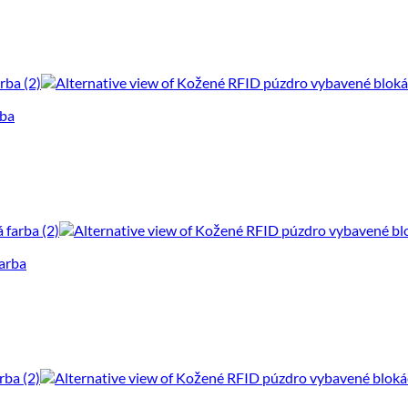
rba
arba