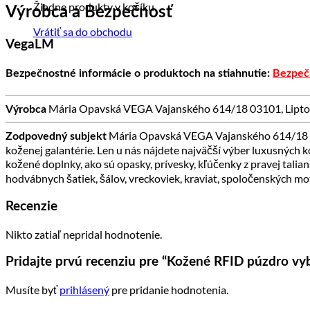
Žiadne produkty v košíku.
Výrobca a Bezpečnosť
Vrátiť sa do obchodu
VegaLM
Bezpečnostné informácie o produktoch na stiahnutie:
Bezpeč
Mária Opavská VEGA Vajanského 614/18 03101, Liptov
Výrobca
Mária Opavská VEGA Vajanského 614/18 03
Zodpovedný subjekt
koženej galantérie. Len u nás nájdete najväčší výber luxusných k
kožené doplnky, ako sú opasky, prívesky, kľúčenky z pravej talian
hodvábnych šatiek, šálov, vreckoviek, kraviat, spoločenských m
Recenzie
Nikto zatiaľ nepridal hodnotenie.
Pridajte prvú recenziu pre “Kožené RFID púzdro v
Musíte byť
prihlásený
pre pridanie hodnotenia.