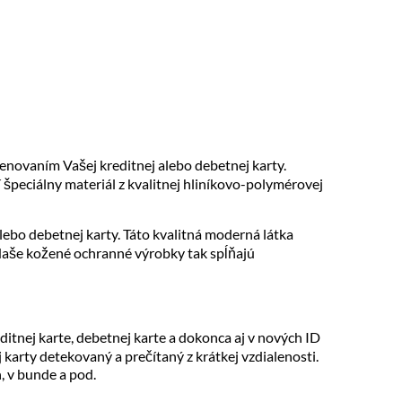
novaním Vašej kreditnej alebo debetnej karty.
 špeciálny materiál z kvalitnej hliníkovo-polymérovej
ebo debetnej karty. Táto kvalitná moderná látka
Naše kožené ochranné výrobky tak spĺňajú
ditnej karte, debetnej karte a dokonca aj v nových ID
karty detekovaný a prečítaný z krátkej vzdialenosti.
, v bunde a pod.