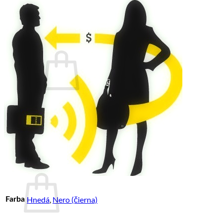
B2B SPOLUPRÁCA
PREDAJŇA
KONTAKT
BLOG
Košík /
0.00
€
Žiadne produkty v košíku.
Vrátiť sa do obchodu
Pokladňa
+
Košík
Hnedá
,
Nero (čierna)
Farba