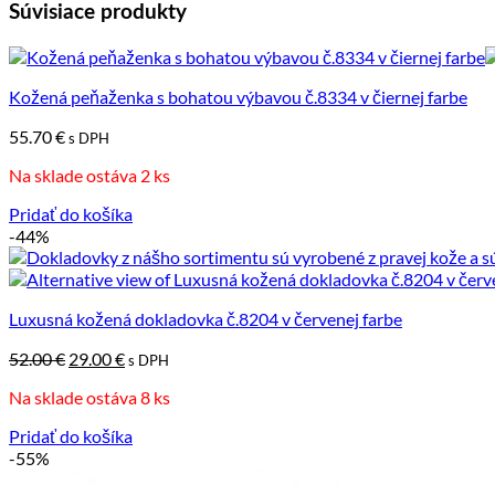
Súvisiace produkty
Kožená peňaženka s bohatou výbavou č.8334 v čiernej farbe
55.70
€
s DPH
Na sklade ostáva 2 ks
Pridať do košíka
-44%
Luxusná kožená dokladovka č.8204 v červenej farbe
Pôvodná
Aktuálna
52.00
€
29.00
€
s DPH
cena
cena
Na sklade ostáva 8 ks
bola:
je:
52.00 €.
29.00 €.
Pridať do košíka
-55%