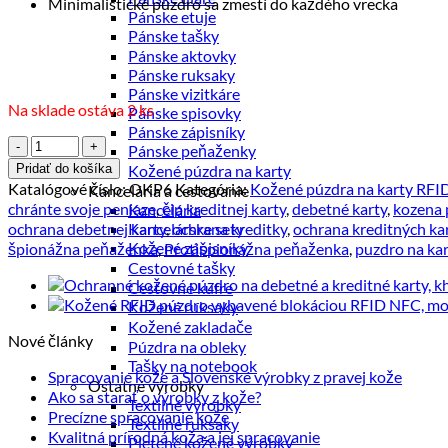
Minimalistické púzdro sa zmestí do každého vrecka
Pánske etuje
Pánske tašky
Pánske aktovky
Pánske ruksaky
Pánske vizitkáre
Na sklade ostáva 2 ks
Pánske spisovky
Pánske zápisníky
množstvo
Pánske peňaženky
Kožené
Pridať do košíka
Kožené púzdra na karty
RFID
Katalógové číslo:
OKP6
Kategória:
Kožené púzdra na karty RFI
Kancelária a cestovanie
púzdro
chránte svoje peniaze
,
čip kreditnej karty
,
debetné karty
,
kozena
Kancelária
vybavené
ochrana debetnej karty
,
ochrana kreditky
,
ochrana kreditných kar
Kancelárske sety
blokáciou
Kožené zápisníky
špionážna peňaženka
,
Protišpionážna peňaženka
,
puzdro na kar
RFID
Cestovné tašky
/
Cestovné kufre
NFC,
Kožené ruksaky
bordová
Kožené zakladače
farba
Nové články
Púzdra na obleky
Tašky na notebook
Žiadn
Spracovanie kože a Slovenské výrobky z pravej kože
Ostatné výrobky
Žiadne
komen
Ako sa starať o výrobky z kože?
Textilné výrobky
na
Žiadne
komentáre
Precízne spracovanie kože
Textilné ruksaky
Spraco
na
komentáre
Žiadne
Kvalitná prírodná koža a jej spracovanie
Pletené kožené výrobky