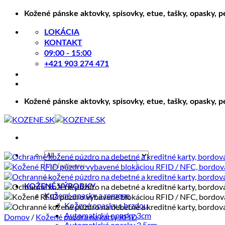
Skip
Kožené pánske aktovky, spisovky, etue, tašky, opasky, 
to
content
LOKÁCIA
KONTAKT
09:00 - 15:00
+421 903 274 471
Kožené pánske aktovky, spisovky, etue, tašky, opasky, 
Hľadať:
KOŽENÉ VÝROBKY
Kožené opasky a remene
Kožené opasky s brzdou
Automatické opasky 3cm
Domov
/
Kožené púzdra na karty RFID
Automatické opasky 3.5cm