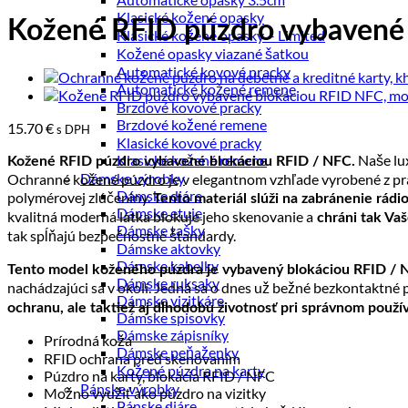
Klasické kožené opasky
Kožené RFID púzdro vybavené 
Klasické kožené opasky – Limited
Kožené opasky viazané šatkou
Automatické kovové pracky
Automatické kožené remene
Brzdové kovové pracky
Brzdové kožené remene
15.70
€
s DPH
Klasické kovové pracky
Naše lu
Klasické kožené remene
Kožené RFID púzdro vybavené blokáciou RFID / NFC.
Dámske výrobky
Ochranné kožené púzdro je v elegantnom vzhľade vyrobené z prave
Dámske diáre
polymérovej zlúčeniny.
Tento materiál slúži na zabránenie rád
Dámske etuje
kvalitná moderná látka blokuje jeho skenovanie a
chráni tak Vaš
Dámske tašky
tak spĺňajú bezpečnostné štandardy.
Dámske aktovky
Dámske kabelky
Tento model koženého púzdra je vybavený blokáciou RFID / 
Dámske ruksaky
nachádzajúci sa v okolí. Jedná sa o dnes už bežné bezkontaktné pl
Dámske vizitkáre
ochranu, ale taktiež aj dlhodobú životnosť pri správnom použív
Dámske spisovky
Dámske zápisníky
Prírodná koža
Dámske peňaženky
RFID ochrana pred skenovaním
Kožené púzdra na karty
Púzdro na karty, blokácia RFID / NFC
Pánske výrobky
Možno využiť ako púzdro na vizitky
Pánske diáre