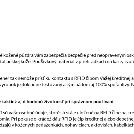
ské
y
é kožené púzdra vám zabezpečia bezpečie pred neopraveným oske
alianskej kože. Podšívkový materiál v priehradkách na karty tvorí
ener tak nemôže prísť ku kontaktu s RFID čipom Vašej kreditnej al
ýrobok je dôkladne testovaný a tým pádom aj 100% spoľahlivý. 
 taktiež aj dlhodobú životnosť pri správnom používaní.
 sú vaše osobné údaje, ktoré sú stále uložené na RFID čipe na kre
a. Pri pokuse o krádež dá z RFID je čip kreditnej alebo debetnej 
dzajú v kožených peňaženkách, nohaviciach, aktovkách, kabelkách