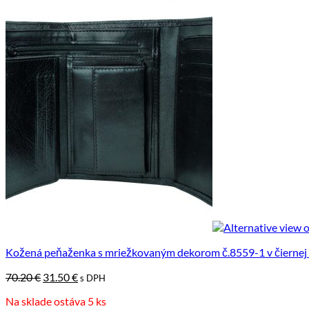
Kožená peňaženka s mriežkovaným dekorom č.8559-1 v čiernej 
Pôvodná
Aktuálna
70.20
€
31.50
€
s DPH
cena
cena
Na sklade ostáva 5 ks
bola:
je: