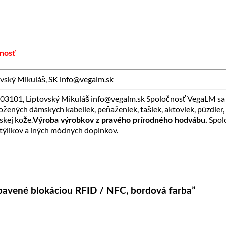
nosť
ský Mikuláš, SK info@vegalm.sk
101, Liptovský Mikuláš info@vegalm.sk Spoločnosť VegaLM sa 
ožených dámskych kabeliek, peňaženiek, tašiek, aktoviek, púzdier,
skej kože.
Spolo
Výroba výrobkov z pravého prírodného hodvábu.
otýlikov a iných módnych doplnkov.
ybavené blokáciou RFID / NFC, bordová farba”