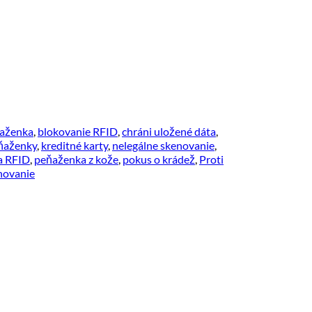
ňaženka
,
blokovanie RFID
,
chráni uložené dáta
,
ňaženky
,
kreditné karty
,
nelegálne skenovanie
,
a RFID
,
peňaženka z kože
,
pokus o krádež
,
Proti
novanie