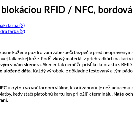
blokáciou RFID / NFC, bordová
xusné kožené púzdro vám zabezpečí bezpečie pred neopraveným os
j talianskej kože. Podšívkový materiál v priehradkách na karty tv
Skener tak nemôže prísť ku kontaktu s RFID č
iovým vlnám skenera.
Každý výrobok je dôkladne testovaný a tým pádo
e uložené dáta.
ukrytou vo vnútornom vlákne, ktorá zabraňuje nežiaducemu zn
NFC
atby, kedy stačí platobnú kartu len priložiť k terminálu.
Naše och
aní.