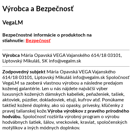
Výrobca a Bezpečnosť
VegaLM
Bezpečnostné informácie o produktoch na
stiahnutie:
Bezpečnosť
Výrobca
Mária Opavská VEGA Vajanského 614/18 03101,
Liptovský Mikuláš, SK info@vegalm.sk
Zodpovedný subjekt
Mária Opavská VEGA Vajanského
614/18 03101, Liptovský Mikuláš info@vegalm.sk Spoločnosť
VegaLM sa zaoberá vlastnou výrobou a následne predajom
koženej galantérie. Len u nás nájdete najväčší výber
luxusných kožených dámskych kabeliek, peňaženiek, tašiek,
aktoviek, púzdier, dokladoviek, etují, kufrov atď. Ponúkame
taktiež kožené doplnky, ako sú opasky, prívesky, kľúčenky z
pravej talianskej kože.
Výroba výrobkov z pravého prírodného
hodvábu.
Spoločnosť rozšírila výrobný program o výrobu
hodvábnych šatiek, šálov, vreckoviek, kraviat, spoločenských
motýlikov a iných módnych doplnkov.