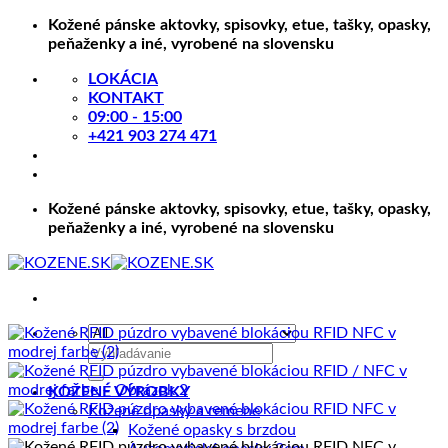
Skip
Kožené pánske aktovky, spisovky, etue, tašky, opasky,
to
peňaženky a iné, vyrobené na slovensku
content
LOKÁCIA
KONTAKT
09:00 - 15:00
+421 903 274 471
Kožené pánske aktovky, spisovky, etue, tašky, opasky,
peňaženky a iné, vyrobené na slovensku
Hľadať:
KOŽENÉ VÝROBKY
Kožené opasky a remene
Kožené opasky s brzdou