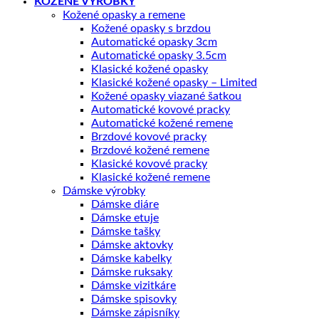
KOŽENÉ VÝROBKY
Kožené opasky a remene
Kožené opasky s brzdou
Automatické opasky 3cm
Automatické opasky 3.5cm
Klasické kožené opasky
Klasické kožené opasky – Limited
Kožené opasky viazané šatkou
Automatické kovové pracky
Automatické kožené remene
Brzdové kovové pracky
Brzdové kožené remene
Klasické kovové pracky
Klasické kožené remene
Dámske výrobky
Dámske diáre
Dámske etuje
Dámske tašky
Dámske aktovky
Dámske kabelky
Dámske ruksaky
Dámske vizitkáre
Dámske spisovky
Dámske zápisníky