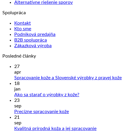
Alternatívne riešenie sporov
Spolupráca
Kontakt
Kto sme
Podniková predajňa
B2B spolupráca
Zákazková výroba
Posledné články
27
apr
Žiad
Spracovanie kože a Slovenské výrobky z pravej kože
kome
18
na
jan
Sprac
Žiadne
Ako sa starať o výrobky z kože?
kože
komentáre
23
na
a
sep
Ako
Slove
Žiadne
Precízne spracovanie kože
sa
výrob
komentáre
21
na
starať
z
sep
Precízne
o
prave
Žiadne
Kvalitná prírodná koža a jej spracovanie