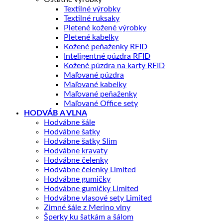
Textilné výrobky
Textilné ruksaky
Pletené kožené výrobky
Pletené kabelky
Kožené peňaženky RFID
Inteligentné púzdra RFID
Kožené púzdra na karty RFID
Maľované púzdra
Maľované kabelky
Maľované peňaženky
Maľované Office sety
HODVÁB A VLNA
Hodvábne šále
Hodvábne šatky
Hodvábne šatky Slim
Hodvábne kravaty
Hodvábne čelenky
Hodvábne čelenky Limited
Hodvábne gumičky
Hodvábne gumičky Limited
Hodvábne vlasové sety Limited
Zimné šále z Merino vlny
Šperky ku šatkám a šálom