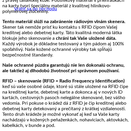
z pravej talianskej kože. Podšívkový materiál v priehradkách
na karty tvorí špeciálny materiál z kvalitnej hliníkovo-
Vrátiť sa do obchodu
polymérovej zlúčeniny.
Tento materiál slúži na zabránenie rádiovým vlnám skenera.
Skener tak nemôže prísť ku kontaktu s RFID čipom Vašej
kreditnej alebo debetnej karty. Táto kvalitná moderná látka
blokuje jeho skenovanie a
chráni tak Vaše uložené dáta.
Každý výrobok je dôkladne testovaný a tým pádom aj 100%
spoľahlivý. Naše kožené ochranné výrobky tak spĺňajú
bezpečnostné štandardy.
Naše ochranné púzdra garantujú nie len dokonalú ochranu,
ale taktiež aj dlhodobú životnosť pri správnom používaní.
RFID – skenovanie (RFID = Radio Frequency Identification)
keď sú vaše osobné údaje, ktoré sú stále uložené na RFID čipe
na kreditnej karte, debetnej karte a dokonca aj v nových ID
kartách, cestovných pasoch nelegálne skenované, bez vášho
vedomia. Pri pokuse o krádež dá z RFID je čip kreditnej alebo
debetnej karty detekovaný a prečítaný z krátkej vzdialenosti.
Tento druh krádeže je možné vykonať aj keď sa Vaše karty
nachádzajú v kožených peňaženkách, nohaviciach, aktovkách,
kabelkách, v bunde a pod.