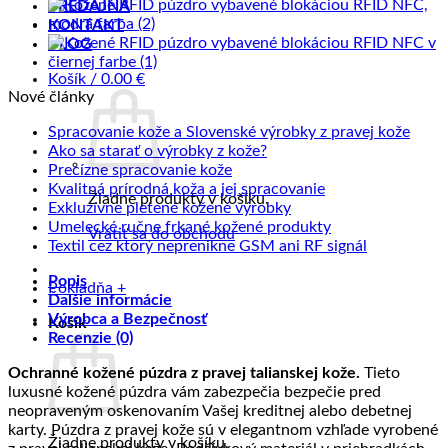
PREDAJŇA
KONTAKT
BLOG
Košík /
0.00
€
Nové články
Žiad
Spracovanie kože a Slovenské výrobky z pravej kože
Žiadne
kome
Ako sa starať o výrobky z kože?
na
Žiadne
komentáre
Precízne spracovanie kože
na
Sprac
komentáre
Žiadne
Kvalitná prírodná koža a jej spracovanie
Žiadne produkty v košíku.
na
Ako
kože
Žiadne
komentáre
Exkluzívne pletené kožené výrobky
Precízne
sa
na
a
komentáre
Žiadne
Umelecké ručne frkané kožené produkty
Vrátiť sa do obchodu
spracovanie
starať
na
Kvalitná
Slove
komentáre
Žiadne
Textil cez ktorý neprenikne GSM ani RF signál
kože
o
Exkluzívne
prírodná
na
výrob
komentáre
Popis
výrobky
pletené
koža
Umelecké
na
z
Pokladňa
+
Ďalšie informácie
z
kožené
a
ručne
Textil
prave
Výrobca a Bezpečnosť
kože?
výrobky
jej
frkané
cez
kože
Košík
Recenzie (0)
spracovanie
kožené
ktorý
produkty
neprenikne
Ochranné kožené púzdra z pravej talianskej kože.
Tieto
GSM
luxusné kožené púzdra vám zabezpečia bezpečie pred
ani
neopraveným oskenovaním Vašej kreditnej alebo debetnej
RF
karty. Púzdra z pravej kože sú v elegantnom vzhľade vyrobené
signál
Žiadne produkty v košíku.