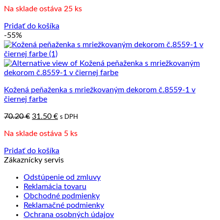
Na sklade ostáva 25 ks
Pridať do košíka
-55%
Kožená peňaženka s mriežkovaným dekorom č.8559-1 v
čiernej farbe
Pôvodná
Aktuálna
70.20
€
31.50
€
s DPH
cena
cena
Na sklade ostáva 5 ks
bola:
je:
70.20 €.
31.50 €.
Pridať do košíka
Zákaznícky servis
Odstúpenie od zmluvy
Reklamácia tovaru
Obchodné podmienky
Reklamačné podmienky
Ochrana osobných údajov