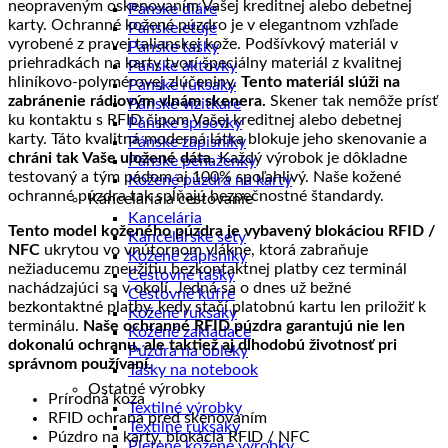
neopraveným oskenovaním Vašej kreditnej alebo debetnej
Pánske diáre
karty. Ochranné kožené púzdro je v elegantnom vzhľade
Pánske etuje
vyrobené z pravej talianskej kože. Podšívkový materiál v
Pánske tašky
priehradkách na karty tvorí špeciálny materiál z kvalitnej
Pánske aktovky
hliníkovo-polymérovej zlúčeniny.
Tento materiál slúži na
Pánske ruksaky
zabránenie rádiovým vlnám skenera.
Skener tak nemôže prísť
Pánske vizitkáre
ku kontaktu s RFID čipom Vašej kreditnej alebo debetnej
Pánske spisovky
karty. Táto kvalitná moderná látka blokuje jeho skenovanie a
Pánske zápisníky
chráni tak Vaše uložené dáta.
Každý výrobok je dôkladne
Pánske peňaženky
testovaný a tým pádom aj 100% spoľahlivý. Naše kožené
Kožené púzdra na karty
ochranné púzdra tak spĺňajú bezpečnostné štandardy.
Kancelária a cestovanie
Kancelária
Tento model koženého púzdra je vybavený blokáciou RFID /
Kancelárske sety
NFC
ukrytou vo vnútornom vlákne, ktorá zabraňuje
Kožené zápisníky
nežiaducemu zneužitiu bezkontaktnej platby cez terminál
Cestovné tašky
nachádzajúci sa v okolí. Jedná sa o dnes už bežné
Cestovné kufre
bezkontaktné platby, kedy stačí platobnú kartu len priložiť k
Kožené ruksaky
terminálu.
Naše ochranné RFID púzdra garantujú nie len
Kožené zakladače
dokonalú ochranu, ale taktiež aj dlhodobú životnosť pri
Púzdra na obleky
správnom používaní.
Tašky na notebook
Ostatné výrobky
Prírodná koža
Textilné výrobky
RFID ochrana pred skenovaním
Textilné ruksaky
Púzdro na karty, blokácia RFID / NFC
Pletené kožené výrobky