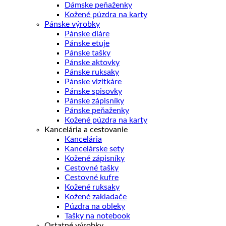
Dámske peňaženky
Kožené púzdra na karty
Pánske výrobky
Pánske diáre
Pánske etuje
Pánske tašky
Pánske aktovky
Pánske ruksaky
Pánske vizitkáre
Pánske spisovky
Pánske zápisníky
Pánske peňaženky
Kožené púzdra na karty
Kancelária a cestovanie
Kancelária
Kancelárske sety
Kožené zápisníky
Cestovné tašky
Cestovné kufre
Kožené ruksaky
Kožené zakladače
Púzdra na obleky
Tašky na notebook
Ostatné výrobky