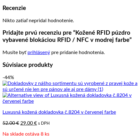
Recenzie
Nikto zatiaľ nepridal hodnotenie.
Pridajte prvú recenziu pre “Kožené RFID púzdro
vybavené blokáciou RFID / NFC v modrej farbe”
Musíte byť
prihlásený
pre pridanie hodnotenia.
Súvisiace produkty
-44%
Luxusná kožená dokladovka č.8204 v červenej farbe
Pôvodná
Aktuálna
52.00
€
29.00
€
s DPH
cena
cena
Na sklade ostáva 8 ks
bola:
je: