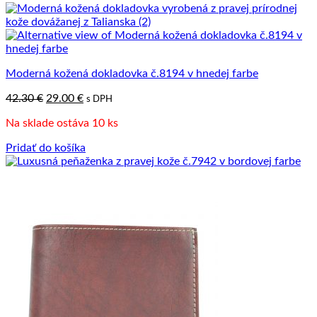
Moderná kožená dokladovka č.8194 v hnedej farbe
Pôvodná
Aktuálna
42.30
€
29.00
€
s DPH
cena
cena
Na sklade ostáva 10 ks
bola:
je:
42.30 €.
29.00 €.
Pridať do košíka