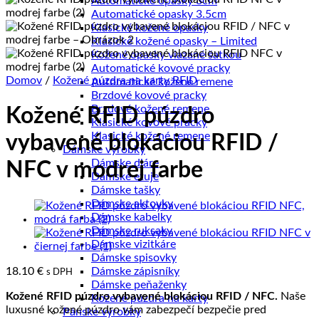
Automatické opasky 3cm
Automatické opasky 3.5cm
Klasické kožené opasky
Klasické kožené opasky – Limited
Kožené opasky viazané šatkou
Automatické kovové pracky
Domov
/
Kožené púzdra na karty RFID
Automatické kožené remene
Brzdové kovové pracky
Brzdové kožené remene
Kožené RFID púzdro
Klasické kovové pracky
Klasické kožené remene
vybavené blokáciou RFID /
Dámske výrobky
Dámske diáre
NFC v modrej farbe
Dámske etuje
Dámske tašky
Dámske aktovky
Dámske kabelky
Dámske ruksaky
Dámske vizitkáre
Dámske spisovky
18.10
€
Dámske zápisníky
s DPH
Dámske peňaženky
Kožené RFID púzdro vybavené blokáciou RFID / NFC.
Naše
Kožené púzdra na karty
luxusné kožené púzdro vám zabezpečí bezpečie pred
Pánske výrobky