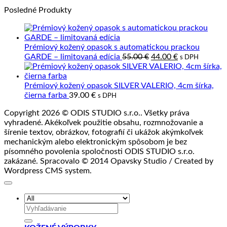
spracovanie
výrobky
kože
komentáre
Posledné Produkty
kože
z
na
kože?
Kvalitná
prírodná
koža
Prémiový kožený opasok s automatickou prackou
a
Pôvodná
Aktuálna
GARDE – limitovaná edícia
55.00
€
44.00
€
s DPH
jej
cena
cena
spracovanie
bola:
je:
55.00 €.
44.00 €.
Prémiový kožený opasok SILVER VALERIO, 4cm šírka,
čierna farba
39.00
€
s DPH
Copyright 2026 © ODIS STUDIO s.r.o.. Všetky práva
vyhradené. Akékoľvek použitie obsahu, rozmnožovanie a
šírenie textov, obrázkov, fotografií či ukážok akýmkoľvek
mechanickým alebo elektronickým spôsobom je bez
písomného povolenia spoločnosti ODIS STUDIO s.r.o.
zakázané. Spracovalo © 2014 Opavsky Studio / Created by
Wordpress CMS system.
Hľadať: