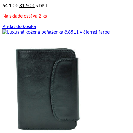
Pôvodná
Aktuálna
64.10
€
31.50
€
s DPH
cena
cena
Na sklade ostáva 2 ks
bola:
je:
64.10 €.
31.50 €.
Pridať do košíka