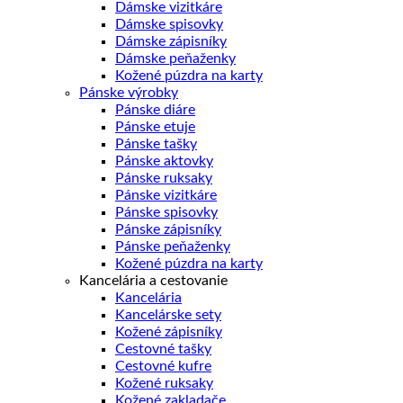
Dámske vizitkáre
Dámske spisovky
Dámske zápisníky
Dámske peňaženky
Kožené púzdra na karty
Pánske výrobky
Pánske diáre
Pánske etuje
Pánske tašky
Pánske aktovky
Pánske ruksaky
Pánske vizitkáre
Pánske spisovky
Pánske zápisníky
Pánske peňaženky
Kožené púzdra na karty
Kancelária a cestovanie
Kancelária
Kancelárske sety
Kožené zápisníky
Cestovné tašky
Cestovné kufre
Kožené ruksaky
Kožené zakladače