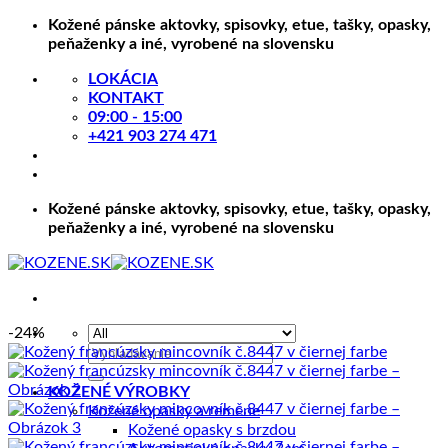
Skip
Kožené pánske aktovky, spisovky, etue, tašky, opasky,
to
peňaženky a iné, vyrobené na slovensku
content
LOKÁCIA
KONTAKT
09:00 - 15:00
+421 903 274 471
Kožené pánske aktovky, spisovky, etue, tašky, opasky,
peňaženky a iné, vyrobené na slovensku
-24%
Hľadať:
KOŽENÉ VÝROBKY
Kožené opasky a remene
Kožené opasky s brzdou