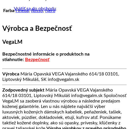
Vrátiť sa do obchodu
Farba
Hnedá
,
Rosso
,
Nero
Výrobca a Bezpečnosť
VegaLM
Bezpečnostné informácie o produktoch na
stiahnutie:
Bezpečnosť
Výrobca
Mária Opavská VEGA Vajanského 614/18 03101,
Liptovský Mikuláš, SK info@vegalm.sk
Zodpovedný subjekt
Mária Opavská VEGA Vajanského
614/18 03101, Liptovský Mikuláš info@vegalm.sk Spoločnosť
VegaLM sa zaoberá vlastnou výrobou a následne predajom
koženej galantérie. Len u nás nájdete najväčší výber
luxusných kožených dámskych kabeliek, peňaženiek, tašiek,
aktoviek, púzdier, dokladoviek, etují, kufrov atď. Ponúkame
taktiež kožené doplnky, ako sú opasky, prívesky, kľúčenky z
pravej talianskej kože.
Výroba výrobkov z pravého prírodného