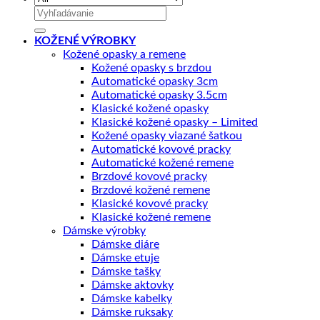
Hľadať:
KOŽENÉ VÝROBKY
Kožené opasky a remene
Kožené opasky s brzdou
Automatické opasky 3cm
Automatické opasky 3.5cm
Klasické kožené opasky
Klasické kožené opasky – Limited
Kožené opasky viazané šatkou
Automatické kovové pracky
Automatické kožené remene
Brzdové kovové pracky
Brzdové kožené remene
Klasické kovové pracky
Klasické kožené remene
Dámske výrobky
Dámske diáre
Dámske etuje
Dámske tašky
Dámske aktovky
Dámske kabelky
Dámske ruksaky