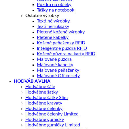
Púzdra na obleky
Tašky na notebook
Ostatné výrobky
Textilné výrobky
Textilné ruksaky
Pletené kožené výrobky
Pletené kabelky
Kožené peňaženky RFID
Inteligentné púzdra RFID
Kožené púzdra na karty RFID
Maľované púzdra
Maľované kabelky
Maľované peňaženky
Maľované Office sety
HODVÁB A VLNA
Hodvábne šále
Hodvábne šatky
Hodvábne šatky Slim
Hodvábne kravaty
Hodvábne čelenky
Hodvábne čelenky Limited
Hodvábne gumičky
Hodvábne gumičky Limited