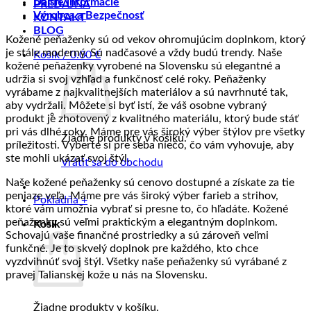
Ďalšie informácie
z
kožené
a
ručne
Textil
prave
PREDAJŇA
Výrobca a Bezpečnosť
kože?
výrobky
jej
frkané
cez
kože
KONTAKT
spracovanie
kožené
ktorý
BLOG
Kožené peňaženky sú od vekov ohromujúcim doplnkom, ktorý
produkty
neprenikne
je stále moderný. Sú nadčasové a vždy budú trendy. Naše
Košík /
0.00
€
GSM
kožené peňaženky vyrobené na Slovensku sú elegantné a
ani
udržia si svoj vzhľad a funkčnosť celé roky. Peňaženky
RF
vyrábame z najkvalitnejších materiálov a sú navrhnuté tak,
signál
aby vydržali. Môžete si byť istí, že váš osobne vybraný
produkt je zhotovený z kvalitného materiálu, ktorý bude stáť
pri vás dlhé roky. Máme pre vás široký výber štýlov pre všetky
Žiadne produkty v košíku.
príležitosti. Vyberte si pre seba niečo, čo vám vyhovuje, aby
ste mohli ukázať svoj štýl.
Vrátiť sa do obchodu
Naše kožené peňaženky sú cenovo dostupné a získate za tie
peniaze veľa. Máme pre vás široký výber farieb a strihov,
Pokladňa
+
ktoré vám umožnia vybrať si presne to, čo hľadáte. Kožené
peňaženky sú veľmi praktickým a elegantným doplnkom.
Košík
Schovajú vaše finančné prostriedky a sú zároveň veľmi
funkčné. Je to skvelý doplnok pre každého, kto chce
vyzdvihnúť svoj štýl. Všetky naše peňaženky sú vyrábané z
pravej Talianskej kože u nás na Slovensku.
Žiadne produkty v košíku.