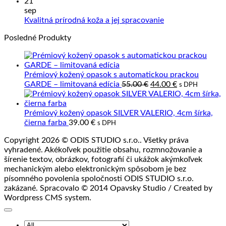
komentáre
21
na
starať
z
sep
Precízne
o
prave
Žiadne
Kvalitná prírodná koža a jej spracovanie
spracovanie
výrobky
kože
komentáre
Posledné Produkty
kože
z
na
kože?
Kvalitná
prírodná
koža
Prémiový kožený opasok s automatickou prackou
a
Pôvodná
Aktuálna
GARDE – limitovaná edícia
55.00
€
44.00
€
s DPH
jej
cena
cena
spracovanie
bola:
je:
55.00 €.
44.00 €.
Prémiový kožený opasok SILVER VALERIO, 4cm šírka,
čierna farba
39.00
€
s DPH
Copyright 2026 © ODIS STUDIO s.r.o.. Všetky práva
vyhradené. Akékoľvek použitie obsahu, rozmnožovanie a
šírenie textov, obrázkov, fotografií či ukážok akýmkoľvek
mechanickým alebo elektronickým spôsobom je bez
písomného povolenia spoločnosti ODIS STUDIO s.r.o.
zakázané. Spracovalo © 2014 Opavsky Studio / Created by
Wordpress CMS system.