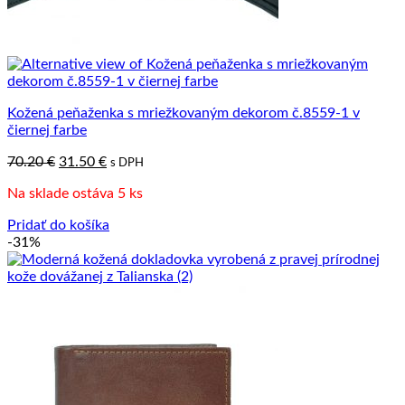
Kožená peňaženka s mriežkovaným dekorom č.8559-1 v
čiernej farbe
Pôvodná
Aktuálna
70.20
€
31.50
€
s DPH
cena
cena
Na sklade ostáva 5 ks
bola:
je:
70.20 €.
31.50 €.
Pridať do košíka
-31%