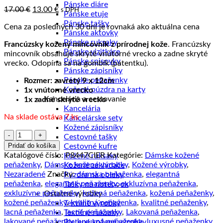
Pánske diáre
Pôvodná
Aktuálna
17.00
€
13.00
€
s DPH
Pánske etuje
cena
cena
Pánske tašky
Cena za posledných 30 dní je rovnaká ako aktuálna cena
bola:
je:
Pánske aktovky
17.00 €.
13.00 €.
Pánske ruksaky
Francúzsky kožený mincovník z prírodnej kože
. Francúzsky
Pánske vizitkáre
mincovník obsahuje skryté vnútorné vrecko a zadne skryté
Pánske spisovky
vrecko. Odopína sa na gombík (patentku).
Pánske zápisníky
Pánske peňaženky
Rozmer: zavretý 9 x 12cm
Kožené púzdra na karty
1x vnútorné vrecko
Kancelária a cestovanie
1x zadné skryté vrecko
Kancelária
Na sklade ostáva 7 ks
Kancelárske sety
Kožené zápisníky
množstvo
Cestovné tašky
Kožený
Pridať do košíka
Cestovné kufre
francúzsky
Katalógové číslo:
P8447CIER
Kategórie:
Dámske kožené
Kožené ruksaky
mincovník
peňaženky
,
Dámske kožené výrobky
,
Kožené výrobky
,
Kožené zakladače
č.8447
Nezaradené
Značky:
dámska peňaženka
,
elegantná
Púzdra na obleky
v
peňaženka
,
elegantné peňaženky
,
exkluzívna peňaženka
,
Tašky na notebook
čiernej
exkluzívne peňaženky
,
kožená peňaženka
,
kožená peňaženky
,
Ostatné výrobky
farbe
kožené peňaženky
,
kvalitná peňaženka
,
kvalitné peňaženky
,
Textilné výrobky
lacná peňaženka
,
lacné peňaženky
,
Lakovaná peňaženka
,
Textilné ruksaky
lakované peňaženky
,
luxusná peňaženka
,
luxusné peňaženky
,
Pletené kožené výrobky