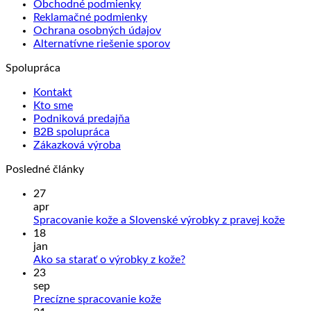
Obchodné podmienky
Reklamačné podmienky
Ochrana osobných údajov
Alternatívne riešenie sporov
Spolupráca
Kontakt
Kto sme
Podniková predajňa
B2B spolupráca
Zákazková výroba
Posledné články
27
apr
Žiad
Spracovanie kože a Slovenské výrobky z pravej kože
kome
18
na
jan
Sprac
Žiadne
Ako sa starať o výrobky z kože?
kože
komentáre
23
na
a
sep
Ako
Slove
Žiadne
Precízne spracovanie kože
sa
výrob