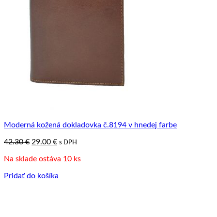
Moderná kožená dokladovka č.8194 v hnedej farbe
Pôvodná
Aktuálna
42.30
€
29.00
€
s DPH
cena
cena
Na sklade ostáva 10 ks
bola:
je:
42.30 €.
29.00 €.
Pridať do košíka