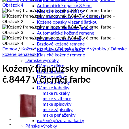
Automatické opasky 3cm
Automatické opasky 3.5cm
Klasické kožené opasky
Klasické kožené opasky – Limited
Kožené opasky viazané šatkou
Automatické kovové pracky
Automatické kožené remene
Brzdové kovové pracky
Brzdové kožené remene
Domov
/
Kožené výrobky
/
Dámske kožené výrobky
/
Dámske
Klasické kovové pracky
kožené peňaženky
Klasické kožené remene
Dámske výrobky
Dámske diáre
Kožený francúzsky mincovník
Dámske etuje
Dámske tašky
č.8447 v čiernej farbe
Dámske aktovky
Dámske kabelky
Dámske ruksaky
Dámske vizitkáre
Dámske spisovky
Dámske zápisníky
Dámske peňaženky
Kožené púzdra na karty
Pánske výrobky