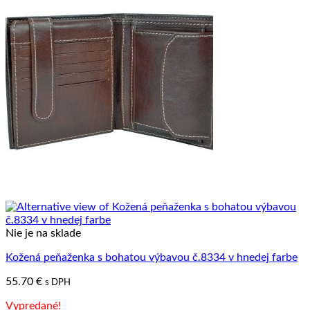
Nie je na sklade
Kožená peňaženka s bohatou výbavou č.8334 v hnedej farbe
55.70
€
s DPH
Vypredané!