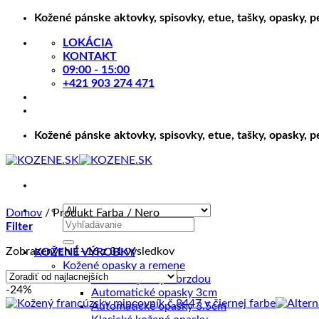
Skip
Kožené pánske aktovky, spisovky, etue, tašky, opasky, 
to
LOKÁCIA
content
KONTAKT
09:00 - 15:00
+421 903 274 471
Kožené pánske aktovky, spisovky, etue, tašky, opasky, 
Domov
/
Produkt Farba
/
Nero
Hľadať:
Filter
Zoradené
Zobrazených 1–16 z 31 výsledkov
KOŽENÉ VÝROBKY
podľa
Kožené opasky a remene
ceny:
Kožené opasky s brzdou
-24%
od
Automatické opasky 3cm
najnižšej
Automatické opasky 3.5cm
po