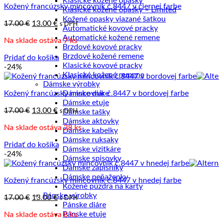
Klasické kožené opasky
Kožený francúzsky mincovník č.8447 v čiernej farbe
najvyššiu
Klasické kožené opasky – Limited
Kožené opasky viazané šatkou
Pôvodná
Aktuálna
17.00
€
13.00
€
s DPH
Automatické kovové pracky
cena
cena
Automatické kožené remene
Na sklade ostáva 7 ks
bola:
je:
Brzdové kovové pracky
17.00 €.
13.00 €.
Brzdové kožené remene
Pridať do košíka
Klasické kovové pracky
-24%
Klasické kožené remene
Dámske výrobky
Kožený francúzsky mincovník č.8447 v bordovej farbe
Dámske diáre
Dámske etuje
Pôvodná
Aktuálna
17.00
€
13.00
€
s DPH
Dámske tašky
cena
cena
Dámske aktovky
Na sklade ostáva 28 ks
bola:
je:
Dámske kabelky
17.00 €.
13.00 €.
Dámske ruksaky
Pridať do košíka
Dámske vizitkáre
-24%
Dámske spisovky
Dámske zápisníky
Dámske peňaženky
Kožený francúzsky mincovník č.8447 v hnedej farbe
Kožené púzdra na karty
Pánske výrobky
Pôvodná
Aktuálna
17.00
€
13.00
€
s DPH
Pánske diáre
cena
cena
Pánske etuje
Na sklade ostáva 8 ks
bola:
je: