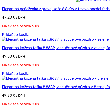
Elegantná peňaženka z pravej kože č.8406 v tmavo hnedej farb
47.20
€
s DPH
Na sklade ostáva 5 ks
Pridať do košíka
Elegantná kožená taška č.8639, viacúčelové púzdro v zelenej f
49.50
€
s DPH
Na sklade ostáva 3 ks
Pridať do košíka
Elegantná kožená taška č.8639, viacúčelové púzdro v čiernej f
49.50
€
s DPH
Na sklade ostáva 3 ks