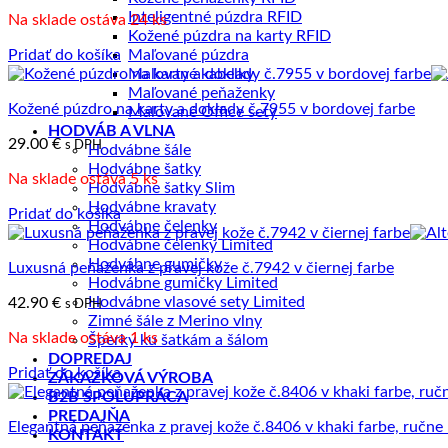
Inteligentné púzdra RFID
Na sklade ostáva 24 ks
Kožené púzdra na karty RFID
Pridať do košíka
Maľované púzdra
Maľované kabelky
Maľované peňaženky
Kožené púzdro na karty a doklady č.7955 v bordovej farbe
Maľované Office sety
HODVÁB A VLNA
29.00
€
s DPH
Hodvábne šále
Hodvábne šatky
Na sklade ostáva 5 ks
Hodvábne šatky Slim
Hodvábne kravaty
Pridať do košíka
Hodvábne čelenky
Hodvábne čelenky Limited
Hodvábne gumičky
Luxusná peňaženka z pravej kože č.7942 v čiernej farbe
Hodvábne gumičky Limited
Hodvábne vlasové sety Limited
42.90
€
s DPH
Zimné šále z Merino vlny
Na sklade ostáva 1 ks
Šperky ku šatkám a šálom
DOPREDAJ
Pridať do košíka
ZÁKAZKOVÁ VÝROBA
B2B SPOLUPRÁCA
PREDAJŇA
Elegantná peňaženka z pravej kože č.8406 v khaki farbe, ručne
KONTAKT