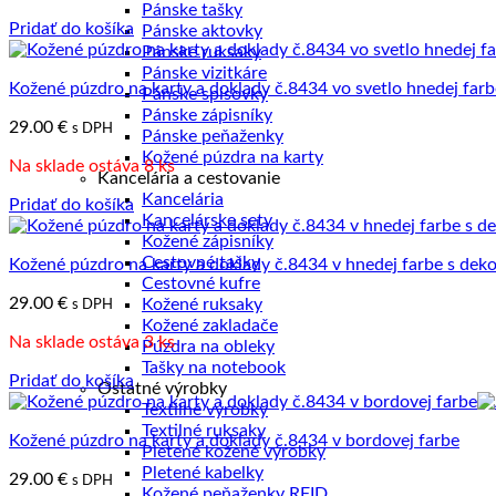
Pánske tašky
17.00 €.
13.00 €.
Pridať do košíka
Pánske aktovky
Pánske ruksaky
Pánske vizitkáre
Kožené púzdro na karty a doklady č.8434 vo svetlo hnedej farb
Pánske spisovky
Pánske zápisníky
29.00
€
s DPH
Pánske peňaženky
Kožené púzdra na karty
Na sklade ostáva 8 ks
Kancelária a cestovanie
Kancelária
Pridať do košíka
Kancelárske sety
Kožené zápisníky
Cestovné tašky
Kožené púzdro na karty a doklady č.8434 v hnedej farbe s dek
Cestovné kufre
29.00
€
Kožené ruksaky
s DPH
Kožené zakladače
Na sklade ostáva 3 ks
Púzdra na obleky
Tašky na notebook
Pridať do košíka
Ostatné výrobky
Textilné výrobky
Textilné ruksaky
Kožené púzdro na karty a doklady č.8434 v bordovej farbe
Pletené kožené výrobky
Pletené kabelky
29.00
€
s DPH
Kožené peňaženky RFID