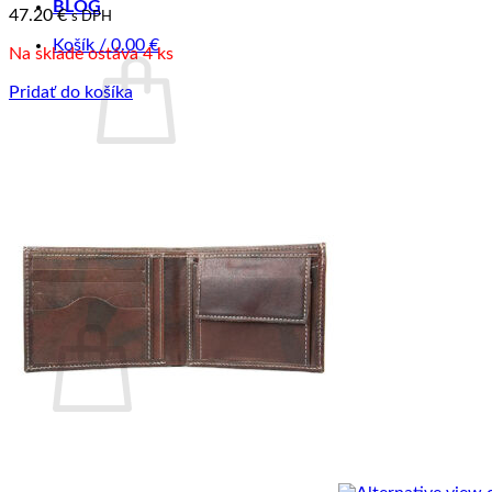
BLOG
47.20
€
s DPH
Košík /
0.00
€
Na sklade ostáva 4 ks
Pridať do košíka
Žiadne produkty v košíku.
Vrátiť sa do obchodu
Pokladňa
+
Košík
Žiadne produkty v košíku.
Vrátiť sa do obchodu