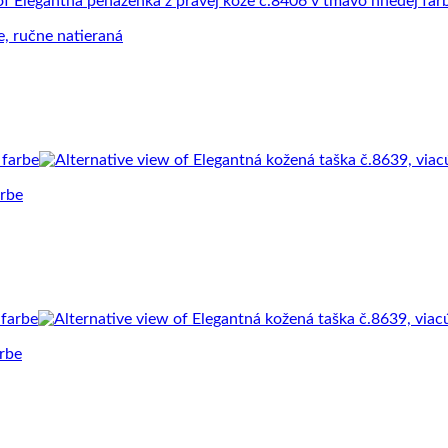
e, ručne natieraná
arbe
arbe