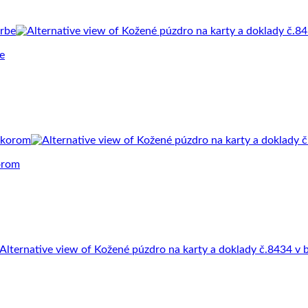
e
orom