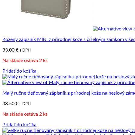
Kožený zápisník MINI z prírodnej kože s číselným zámkom v šed
33.00
€
s DPH
Na sklade ostáva 2 ks
Pridať do košíka
Malý ručne tieňovaný zápisník z prírodnej kože na heslový zám
38.50
€
s DPH
Na sklade ostáva 2 ks
Pridať do košíka