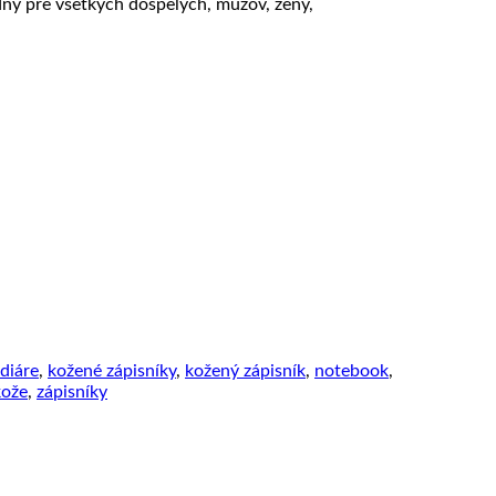
dný pre všetkých dospelých, mužov, ženy,
diáre
,
kožené zápisníky
,
kožený zápisník
,
notebook
,
kože
,
zápisníky