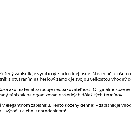
ne
ntáre
ovanie
nské
ky
j
žený zápisník je vyrobený z prírodnej usne. Následné je ošetre
 s otváraním na heslový zámok je svojou veľkosťou vhodný do 
 Koža ako materiál zaručuje neopakovateľnosť. Originálne kožené 
aný zápisník na organizovanie všetkých dôležitých termínov.
 v elegantnom zápisníku. Tento kožený denník – zápisník je vho
 k výročiu alebo k narodeninám!