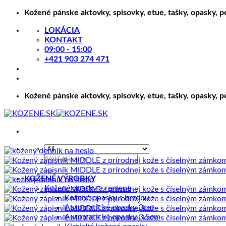
Skip
Kožené pánske aktovky, spisovky, etue, tašky, opasky, 
to
LOKÁCIA
content
KONTAKT
09:00 - 15:00
+421 903 274 471
Kožené pánske aktovky, spisovky, etue, tašky, opasky, 
Hľadať:
KOŽENÉ VÝROBKY
Kožené opasky a remene
Kožené opasky s brzdou
Automatické opasky 3cm
Automatické opasky 3.5cm