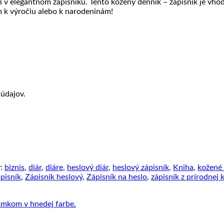
 v elegantnom zápisníku. Tento kožený denník – zápisník je vho
 k výročiu alebo k narodeninám!
údajov.
y:
biznis
,
diár
,
diáre
,
heslový diár
,
heslový zápisník
,
Kniha
,
kožené 
pisník
,
Zápisník heslový
,
Zápisník na heslo
,
zápisník z prírodnej 