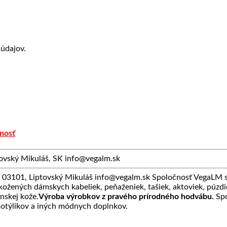
údajov.
nosť
vský Mikuláš, SK info@vegalm.sk
3101, Liptovský Mikuláš info@vegalm.sk Spoločnosť VegaLM sa
 kožených dámskych kabeliek, peňaženiek, tašiek, aktoviek, púzdie
anskej kože.
Výroba výrobkov z pravého prírodného hodvábu.
Spo
motýlikov a iných módnych doplnkov.