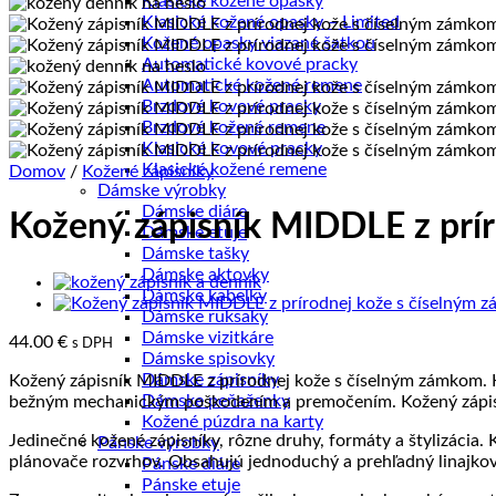
Klasické kožené opasky
Klasické kožené opasky – Limited
Kožené opasky viazané šatkou
Automatické kovové pracky
Automatické kožené remene
Brzdové kovové pracky
Brzdové kožené remene
Klasické kovové pracky
Klasické kožené remene
Domov
/
Kožené zápisníky
Dámske výrobky
Dámske diáre
Kožený zápisník MIDDLE z prír
Dámske etuje
Dámske tašky
Dámske aktovky
Dámske kabelky
Dámske ruksaky
Dámske vizitkáre
44.00
€
s DPH
Dámske spisovky
Dámske zápisníky
Kožený zápisník MIDDLE z prírodnej kože s číselným zámkom. Ko
Dámske peňaženky
bežným mechanickým poškodením a premočením. Kožený zápisník
Kožené púzdra na karty
Jedinečné kožené zápisníky, rôzne druhy, formáty a štylizácia.
Pánske výrobky
plánovače rozvrhov. Obsahujú jednoduchý a prehľadný linajkov
Pánske diáre
Pánske etuje