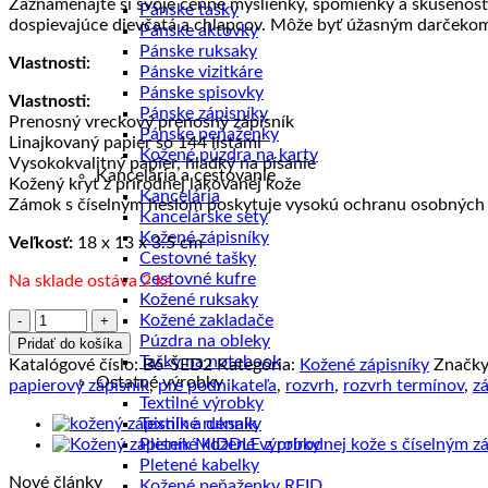
Zaznamenajte si svoje cenné myšlienky, spomienky a skúsenosti
Pánske tašky
dospievajúce dievčatá a chlapcov. Môže byť úžasným darčekom
Pánske aktovky
Pánske ruksaky
Vlastnosti:
Pánske vizitkáre
Pánske spisovky
Vlastnosti:
Pánske zápisníky
Prenosný vreckový prenosný zápisník
Pánske peňaženky
Linajkovaný papier so 144 listami
Kožené púzdra na karty
Vysokokvalitný papier, hladký na písanie
Kancelária a cestovanie
Kožený kryt z prírodnej lakovanej kože
Kancelária
Zámok s číselným heslom poskytuje vysokú ochranu osobných 
Kancelárske sety
Kožené zápisníky
Veľkosť:
18 x 13 x 3.5 cm
Cestovné tašky
Cestovné kufre
Na sklade ostáva 2 ks
Kožené ruksaky
množstvo
Kožené zakladače
Kožený
Púzdra na obleky
Pridať do košíka
zápisník
Tašky na notebook
Katalógové číslo:
B6-ŠED2
Kategória:
Kožené zápisníky
Značk
MIDDLE
Ostatné výrobky
papierový zápisník
,
pre podnikateľa
,
rozvrh
,
rozvrh termínov
,
zá
z
Textilné výrobky
prírodnej
Textilné ruksaky
kože
Pletené kožené výrobky
s
Pletené kabelky
Nové články
číselným
Kožené peňaženky RFID