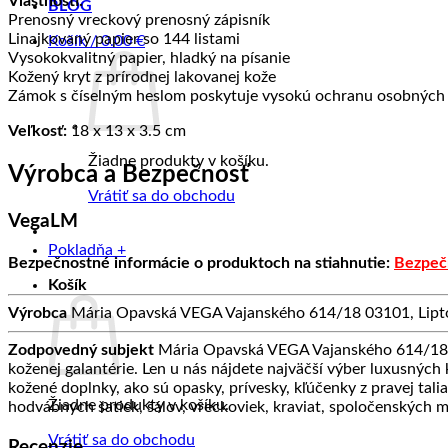
Vlastnosti:
BLOG
Prenosný vreckový prenosný zápisník
Linajkovaný papier so 144 listami
Košík /
0.00
€
Vysokokvalitný papier, hladký na písanie
Kožený kryt z prírodnej lakovanej kože
Zámok s číselným heslom poskytuje vysokú ochranu osobných 
Veľkosť:
18 x 13 x 3.5 cm
Žiadne produkty v košíku.
Výrobca a Bezpečnosť
Vrátiť sa do obchodu
VegaLM
Pokladňa
+
Bezpečnostné informácie o produktoch na stiahnutie:
Bezpeč
Košík
Výrobca
Mária Opavská VEGA Vajanského 614/18 03101, Lipto
Zodpovedný subjekt
Mária Opavská VEGA Vajanského 614/18 0
koženej galantérie. Len u nás nájdete najväčší výber luxusných
kožené doplnky, ako sú opasky, prívesky, kľúčenky z pravej tali
Žiadne produkty v košíku.
hodvábnych šatiek, šálov, vreckoviek, kraviat, spoločenských 
Vrátiť sa do obchodu
Recenzie