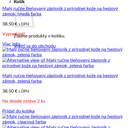
Košík
Malý ručne tieňovaný zápisník z prírodnej kože na heslový
zámok, hnedá farba
38.50
€
s DPH
Vypredané!
Žiadne produkty v košíku.
Viac info
Vrátiť sa do obchodu
Malý ručne tieňovaný zápisník z prírodnej kože na heslový
zámok, zelená farba
38.50
€
s DPH
Na sklade ostáva 2 ks
Pridať do košíka