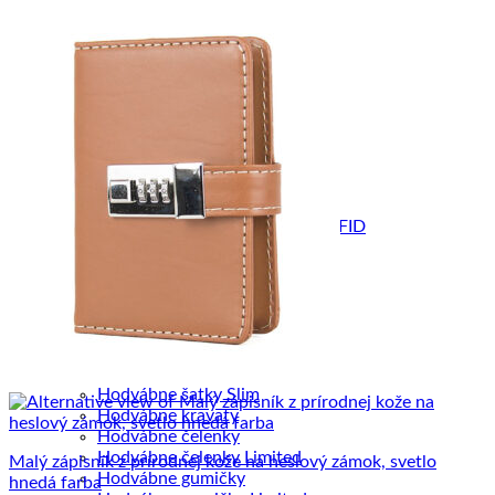
Kožené zakladače
Púzdra na obleky
Tašky na notebook
Ostatné výrobky
Textilné výrobky
Textilné ruksaky
Pletené kožené výrobky
Pletené kabelky
Kožené peňaženky RFID
Inteligentné púzdra RFID
Kožené púzdra na karty RFID
Maľované púzdra
Maľované kabelky
Maľované peňaženky
Maľované Office sety
HODVÁB A VLNA
Hodvábne šále
Hodvábne šatky
Hodvábne šatky Slim
Hodvábne kravaty
Hodvábne čelenky
Hodvábne čelenky Limited
Malý zápisník z prírodnej kože na heslový zámok, svetlo
Hodvábne gumičky
hnedá farba