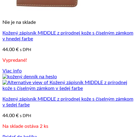
Nie je na sklade
Kožený zápisník MIDDLE z prírodnej kože s číselným zámkom
v hnedej farbe
44.00
€
s DPH
Vypredané!
Viac info
Kožený zápisník MIDDLE z prírodnej kože s číselným zámkom
v šedej farbe
44.00
€
s DPH
Na sklade ostáva 2 ks