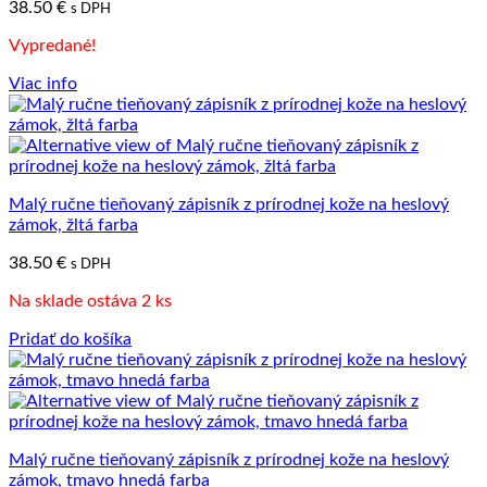
38.50
€
s DPH
Vypredané!
Viac info
Malý ručne tieňovaný zápisník z prírodnej kože na heslový
zámok, žltá farba
38.50
€
s DPH
Na sklade ostáva 2 ks
Pridať do košíka
Malý ručne tieňovaný zápisník z prírodnej kože na heslový
zámok, tmavo hnedá farba