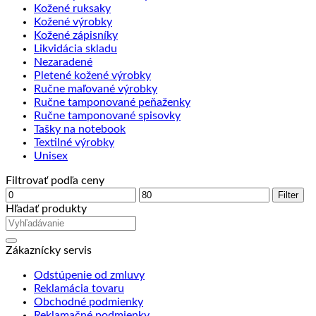
Kožené ruksaky
Kožené výrobky
Kožené zápisníky
Likvidácia skladu
Nezaradené
Pletené kožené výrobky
Ručne maľované výrobky
Ručne tamponované peňaženky
Ručne tamponované spisovky
Tašky na notebook
Textilné výrobky
Unisex
Filtrovať podľa ceny
Minimálna
Maximálna
Filter
cena
cena
Hľadať produkty
Zákaznícky servis
Odstúpenie od zmluvy
Reklamácia tovaru
Obchodné podmienky
Reklamačné podmienky