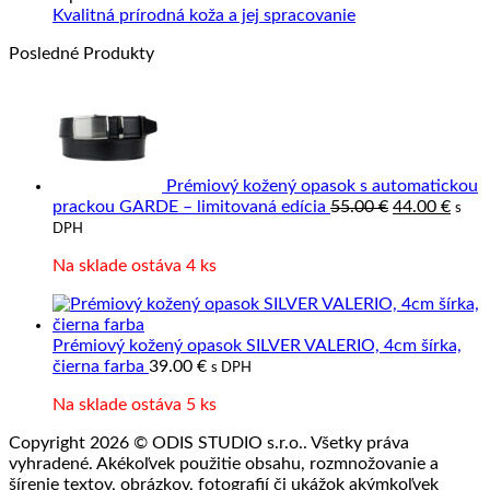
Precízne
o
prave
Žiadne
Kvalitná prírodná koža a jej spracovanie
spracovanie
výrobky
kože
komentáre
Posledné Produkty
kože
z
na
kože?
Kvalitná
prírodná
koža
a
jej
spracovanie
Prémiový kožený opasok s automatickou
Pôvodná
Aktu
prackou GARDE – limitovaná edícia
55.00
€
44.00
€
s
cena
cena
DPH
bola:
je:
Na sklade ostáva 4 ks
55.00 €.
44.00
Prémiový kožený opasok SILVER VALERIO, 4cm šírka,
čierna farba
39.00
€
s DPH
Na sklade ostáva 5 ks
Copyright 2026 © ODIS STUDIO s.r.o.. Všetky práva
vyhradené. Akékoľvek použitie obsahu, rozmnožovanie a
šírenie textov, obrázkov, fotografií či ukážok akýmkoľvek