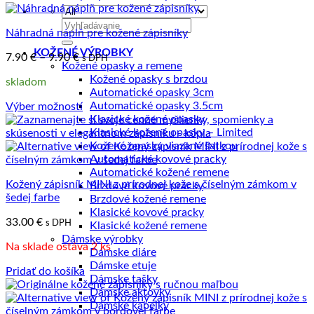
najnižšej
po
Hľadať:
Náhradná náplň pre kožené zápisníky
najvyššiu
KOŽENÉ VÝROBKY
Price
7.90
€
–
9.90
€
s DPH
Kožené opasky a remene
range:
Kožené opasky s brzdou
skladom
7.90 €
Automatické opasky 3cm
through
Automatické opasky 3.5cm
Výber možností
9.90 €
Tento
Klasické kožené opasky
produkt
Klasické kožené opasky – Limited
má
Kožené opasky viazané šatkou
viacero
Automatické kovové pracky
variantov.
Automatické kožené remene
Kožený zápisník MINI z prírodnej kože s číselným zámkom v
Možnosti
Brzdové kovové pracky
šedej farbe
si
Brzdové kožené remene
môžete
Klasické kovové pracky
33.00
€
s DPH
vybrať
Klasické kožené remene
na
Dámske výrobky
Na sklade ostáva 2 ks
stránke
Dámske diáre
produktu.
Dámske etuje
Pridať do košíka
Dámske tašky
Dámske aktovky
Dámske kabelky