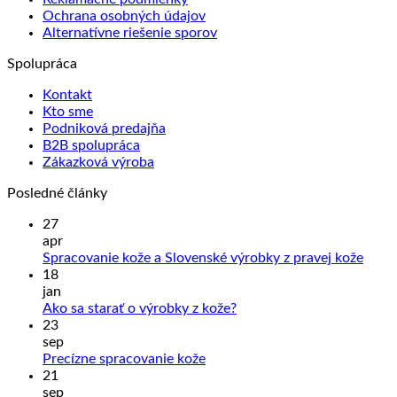
Ochrana osobných údajov
Alternatívne riešenie sporov
Spolupráca
Kontakt
Kto sme
Podniková predajňa
B2B spolupráca
Zákazková výroba
Posledné články
27
apr
Žiad
Spracovanie kože a Slovenské výrobky z pravej kože
kome
18
na
jan
Sprac
Žiadne
Ako sa starať o výrobky z kože?
kože
komentáre
23
na
a
sep
Ako
Slove
Žiadne
Precízne spracovanie kože
sa
výrob
komentáre
21
na
starať
z
sep