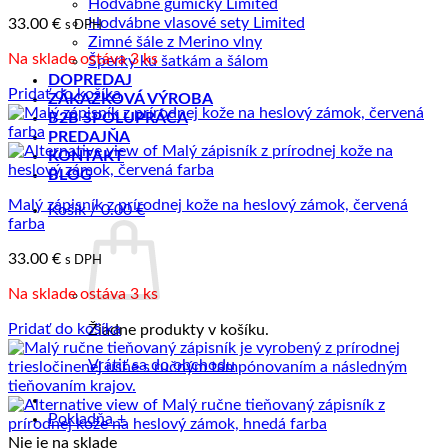
Hodvábne gumičky Limited
Hodvábne vlasové sety Limited
33.00
€
s DPH
Zimné šále z Merino vlny
Na sklade ostáva 3 ks
Šperky ku šatkám a šálom
DOPREDAJ
Pridať do košíka
ZÁKAZKOVÁ VÝROBA
B2B SPOLUPRÁCA
PREDAJŇA
KONTAKT
BLOG
Malý zápisník z prírodnej kože na heslový zámok, červená
Košík /
0.00
€
farba
33.00
€
s DPH
Na sklade ostáva 3 ks
Pridať do košíka
Žiadne produkty v košíku.
Vrátiť sa do obchodu
Pokladňa
+
Nie je na sklade