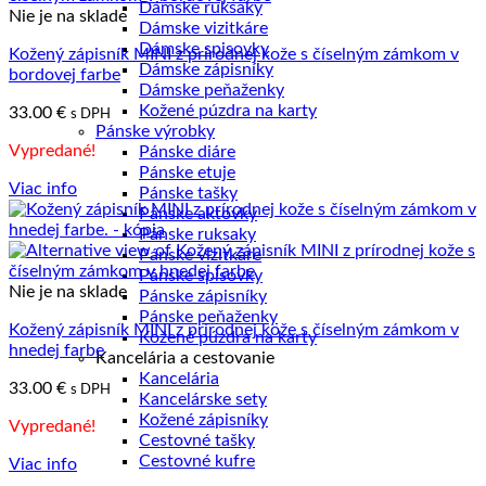
Dámske ruksaky
Nie je na sklade
Dámske vizitkáre
Dámske spisovky
Kožený zápisník MINI z prírodnej kože s číselným zámkom v
Dámske zápisníky
bordovej farbe
Dámske peňaženky
Kožené púzdra na karty
33.00
€
s DPH
Pánske výrobky
Vypredané!
Pánske diáre
Pánske etuje
Viac info
Pánske tašky
Pánske aktovky
Pánske ruksaky
Pánske vizitkáre
Pánske spisovky
Nie je na sklade
Pánske zápisníky
Pánske peňaženky
Kožený zápisník MINI z prírodnej kože s číselným zámkom v
Kožené púzdra na karty
hnedej farbe
Kancelária a cestovanie
Kancelária
33.00
€
s DPH
Kancelárske sety
Kožené zápisníky
Vypredané!
Cestovné tašky
Cestovné kufre
Viac info
Kožené ruksaky