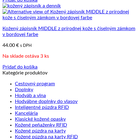
Pridať do košíka
Kožený zápisník MIDDLE z prírodnej kože s číselným zámkom
v bordovej farbe
44.00
€
s DPH
Na sklade ostáva 3 ks
Pridať do košíka
Kategórie produktov
Cestovný program
Doplnky
Hodváb a vlna
Hodvábne doplnky do vlasov
Inteligentné púzdra RFID
Kancelária
Klasické kožené opasky
Kožené peňaženky RFID
Kožené púzdra na karty
Kožené púzdra na karty RFID