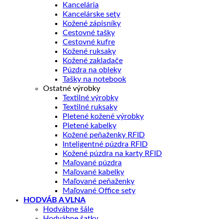
Kancelária
Kancelárske sety
Kožené zápisníky
Cestovné tašky
Cestovné kufre
Kožené ruksaky
Kožené zakladače
Púzdra na obleky
Tašky na notebook
Ostatné výrobky
Textilné výrobky
Textilné ruksaky
Pletené kožené výrobky
Pletené kabelky
Kožené peňaženky RFID
Inteligentné púzdra RFID
Kožené púzdra na karty RFID
Maľované púzdra
Maľované kabelky
Maľované peňaženky
Maľované Office sety
HODVÁB A VLNA
Hodvábne šále
Hodvábne šatky