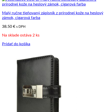
Malý ručne tieňovaný zápisník z prírodnej kože na heslový
zámok, cigarová farba
38.50
€
s DPH
Na sklade ostáva 2 ks
Pridať do košíka