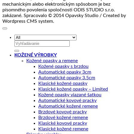
mechanickým alebo elektronickým spôsobom je bez
písomného povolenia spoločnosti ODIS STUDIO s.r.o.
zakázané. Spracovalo © 2014 Opavsky Studio / Created by
Wordpress CMS system.
Hľadať:
KOŽENÉ VÝROBKY
Kožené opasky a remene
Kožené opasky s brzdou
Automatické opasky 3cm
Automatické opasky 3.5cm
Klasické kožené opasky
Klasické kožené opasky – Limited
Kožené opasky viazané šatkou
Automatické kovové pracky
Automatické kožené remene
Brzdové kovové pracky
Brzdové kožené remene
Klasické kovové pracky
Klasické kožené remene