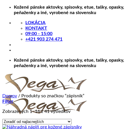
Skip
Kožené pánske aktovky, spisovky, etue, tašky, opasky,
to
peňaženky a iné, vyrobené na slovensku
content
LOKÁCIA
KONTAKT
09:00 - 15:00
+421 903 274 471
Kožené pánske aktovky, spisovky, etue, tašky, opasky,
peňaženky a iné, vyrobené na slovensku
Domov
/
Produkty so značkou “zápisník”
Filter
Zoradené
Zobrazených 1–16 z 41 výsledkov
podľa
ceny:
od