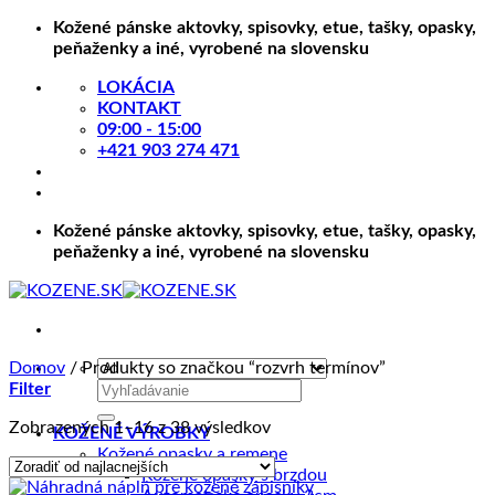
Skip
Kožené pánske aktovky, spisovky, etue, tašky, opasky,
to
peňaženky a iné, vyrobené na slovensku
content
LOKÁCIA
KONTAKT
09:00 - 15:00
+421 903 274 471
Kožené pánske aktovky, spisovky, etue, tašky, opasky,
peňaženky a iné, vyrobené na slovensku
Domov
/
Produkty so značkou “rozvrh termínov”
Hľadať:
Filter
Zoradené
Zobrazených 1–16 z 38 výsledkov
KOŽENÉ VÝROBKY
podľa
Kožené opasky a remene
ceny:
Kožené opasky s brzdou
od