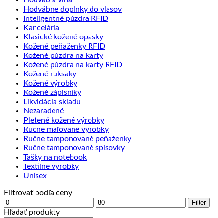
Hodváb a vlna
Hodvábne doplnky do vlasov
Inteligentné púzdra RFID
Kancelária
Klasické kožené opasky
Kožené peňaženky RFID
Kožené púzdra na karty
Kožené púzdra na karty RFID
Kožené ruksaky
Kožené výrobky
Kožené zápisníky
Likvidácia skladu
Nezaradené
Pletené kožené výrobky
Ručne maľované výrobky
Ručne tamponované peňaženky
Ručne tamponované spisovky
Tašky na notebook
Textilné výrobky
Unisex
Filtrovať podľa ceny
Minimálna
Maximálna
Filter
cena
cena
Hľadať produkty