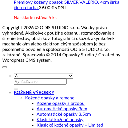
Prémiový kožený opasok SILVER VALERIO, 4cm šírka,
čierna farba
39.00
€
s DPH
Na sklade ostáva 5 ks
Copyright 2026 © ODIS STUDIO s.r.o.. Všetky práva
vyhradené. Akékoľvek použitie obsahu, rozmnožovanie a
šírenie textov, obrázkov, fotografií či ukážok akýmkoľvek
mechanickým alebo elektronickým spôsobom je bez
písomného povolenia spoločnosti ODIS STUDIO s.r.o.
zakázané. Spracovalo © 2014 Opavsky Studio / Created by
Wordpress CMS system.
Hľadať:
KOŽENÉ VÝROBKY
Kožené opasky a remene
Kožené opasky s brzdou
Automatické opasky 3cm
Automatické opasky 3.5cm
Klasické kožené opasky
Klasické kožené opasky – Limited