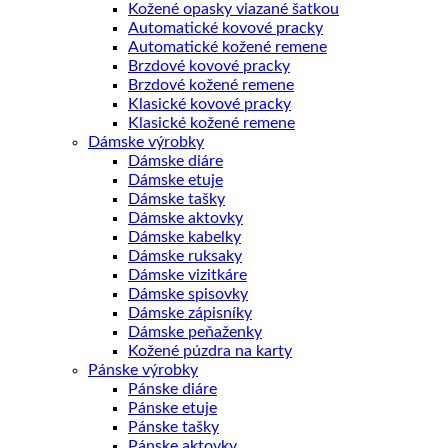
Kožené opasky viazané šatkou
Automatické kovové pracky
Automatické kožené remene
Brzdové kovové pracky
Brzdové kožené remene
Klasické kovové pracky
Klasické kožené remene
Dámske výrobky
Dámske diáre
Dámske etuje
Dámske tašky
Dámske aktovky
Dámske kabelky
Dámske ruksaky
Dámske vizitkáre
Dámske spisovky
Dámske zápisníky
Dámske peňaženky
Kožené púzdra na karty
Pánske výrobky
Pánske diáre
Pánske etuje
Pánske tašky
Pánske aktovky