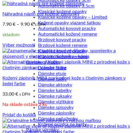
Automatické opasky 3cm
najnižšej
Automatické opasky 3.5cm
po
Klasické kožené opasky
Náhradná náplň pre kožené zápisníky
najvyššiu
Klasické kožené opasky – Limited
Kožené opasky viazané šatkou
Price
7.90
€
–
9.90
€
s DPH
Automatické kovové pracky
range:
Automatické kožené remene
skladom
7.90 €
Brzdové kovové pracky
through
Výber možností
Brzdové kožené remene
9.90 €
Tento
Klasické kovové pracky
produkt
Klasické kožené remene
má
Dámske výrobky
viacero
Dámske diáre
variantov.
Dámske etuje
Kožený zápisník MINI z prírodnej kože s číselným zámkom v
Možnosti
Dámske tašky
šedej farbe
si
Dámske aktovky
môžete
Dámske kabelky
33.00
€
s DPH
vybrať
Dámske ruksaky
na
Dámske vizitkáre
Na sklade ostáva 2 ks
stránke
Dámske spisovky
produktu.
Dámske zápisníky
Pridať do košíka
Dámske peňaženky
Kožené púzdra na karty
Pánske výrobky