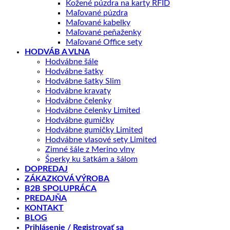
Kožené púzdra na karty RFID
Maľované púzdra
Maľované kabelky
Maľované peňaženky
Maľované Office sety
HODVÁB A VLNA
Hodvábne šále
Hodvábne šatky
Hodvábne šatky Slim
Hodvábne kravaty
Hodvábne čelenky
Hodvábne čelenky Limited
Hodvábne gumičky
Hodvábne gumičky Limited
Hodvábne vlasové sety Limited
Zimné šále z Merino vlny
Šperky ku šatkám a šálom
DOPREDAJ
ZÁKAZKOVÁ VÝROBA
B2B SPOLUPRÁCA
PREDAJŇA
KONTAKT
BLOG
Prihlásenie / Registrovať sa