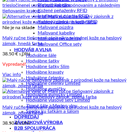
Pletené kabelky
Kožené peňaženky RFID
Inteligentné púzdra RFID
Kožené púzdra na karty RFID
Maľované púzdra
Nie je na sklade
Maľované kabelky
Malý ručne tieňovaný zápisník z prírodnej kože na heslový
Maľované peňaženky
zámok, hnedá farba
Maľované Office sety
HODVÁB A VLNA
38.50
€
s DPH
Hodvábne šále
Hodvábne šatky
Vypredané!
Hodvábne šatky Slim
Hodvábne kravaty
Viac info
Hodvábne čelenky
Hodvábne čelenky Limited
Hodvábne gumičky
Hodvábne gumičky Limited
Hodvábne vlasové sety Limited
Zimné šále z Merino vlny
Malý ručne tieňovaný zápisník z prírodnej kože na heslový
Šperky ku šatkám a šálom
zámok, zelená farba
DOPREDAJ
ZÁKAZKOVÁ VÝROBA
38.50
€
s DPH
B2B SPOLUPRÁCA