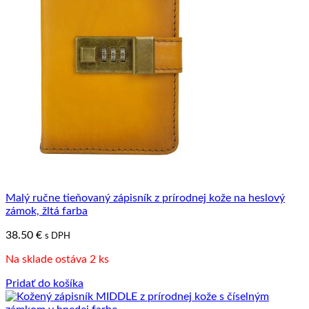
Malý ručne tieňovaný zápisník z prírodnej kože na heslový
zámok, žltá farba
38.50
€
s DPH
Na sklade ostáva 2 ks
Pridať do košíka