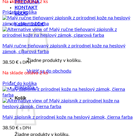
Na sklade ostáva 2 ks
PREDAJŇA
KONTAKT
Pridať do košíka
BLOG
Košík /
0.00
€
Malý ručne tieňovaný zápisník z prírodnej kože na heslový
zámok, cigarová farba
Žiadne produkty v košíku.
38.50
€
s DPH
Vrátiť sa do obchodu
Na sklade ostáva 2 ks
Pridať do košíka
Pokladňa
+
Košík
Malý zápisník z prírodnej kože na heslový zámok, čierna farba
38.50
€
s DPH
Žiadne produkty v košíku.