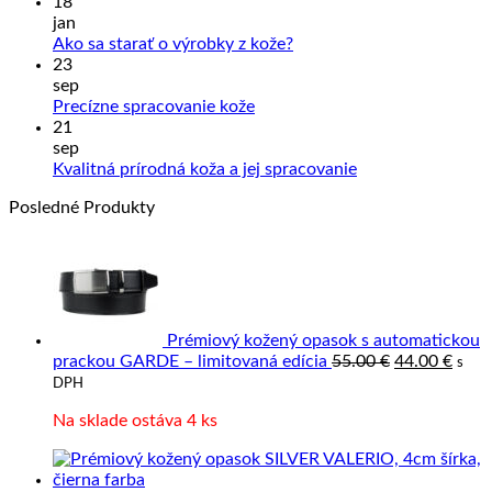
kome
18
na
jan
Sprac
Žiadne
Ako sa starať o výrobky z kože?
kože
komentáre
23
na
a
sep
Ako
Slove
Žiadne
Precízne spracovanie kože
sa
výrob
komentáre
21
na
starať
z
sep
Precízne
o
prave
Žiadne
Kvalitná prírodná koža a jej spracovanie
spracovanie
výrobky
kože
komentáre
Posledné Produkty
kože
z
na
kože?
Kvalitná
prírodná
koža
a
jej
spracovanie
Prémiový kožený opasok s automatickou
Pôvodná
Aktu
prackou GARDE – limitovaná edícia
55.00
€
44.00
€
s
cena
cena
DPH
bola:
je:
Na sklade ostáva 4 ks
55.00 €.
44.00