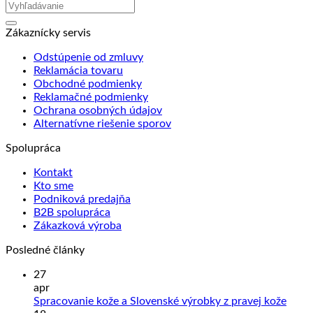
Zákaznícky servis
Odstúpenie od zmluvy
Reklamácia tovaru
Obchodné podmienky
Reklamačné podmienky
Ochrana osobných údajov
Alternatívne riešenie sporov
Spolupráca
Kontakt
Kto sme
Podniková predajňa
B2B spolupráca
Zákazková výroba
Posledné články
27
apr
Žiad
Spracovanie kože a Slovenské výrobky z pravej kože