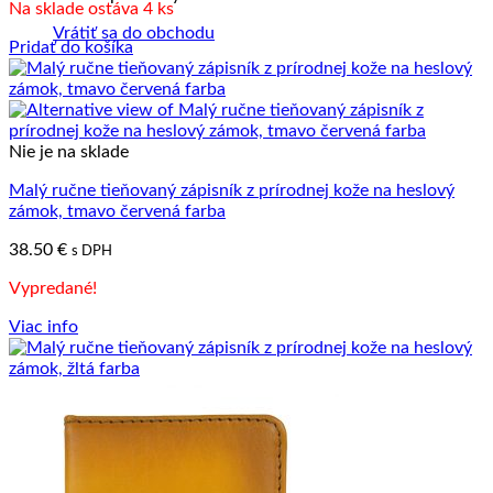
Na sklade ostáva 4 ks
Vrátiť sa do obchodu
Pridať do košíka
Nie je na sklade
Malý ručne tieňovaný zápisník z prírodnej kože na heslový
zámok, tmavo červená farba
38.50
€
s DPH
Vypredané!
Viac info