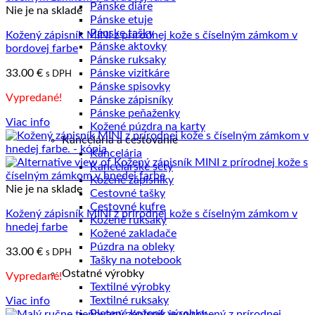
Pánske diáre
Nie je na sklade
Pánske etuje
Pánske tašky
Kožený zápisník MINI z prírodnej kože s číselným zámkom v
Pánske aktovky
bordovej farbe
Pánske ruksaky
33.00
€
Pánske vizitkáre
s DPH
Pánske spisovky
Vypredané!
Pánske zápisníky
Pánske peňaženky
Viac info
Kožené púzdra na karty
Kancelária a cestovanie
Kancelária
Kancelárske sety
Kožené zápisníky
Nie je na sklade
Cestovné tašky
Cestovné kufre
Kožený zápisník MINI z prírodnej kože s číselným zámkom v
Kožené ruksaky
hnedej farbe
Kožené zakladače
Púzdra na obleky
33.00
€
s DPH
Tašky na notebook
Ostatné výrobky
Vypredané!
Textilné výrobky
Textilné ruksaky
Viac info
Pletené kožené výrobky