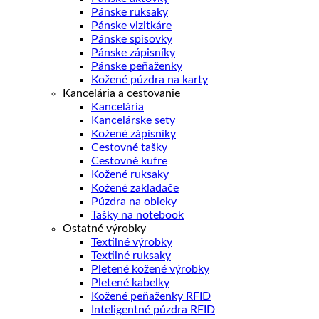
Pánske ruksaky
Pánske vizitkáre
Pánske spisovky
Pánske zápisníky
Pánske peňaženky
Kožené púzdra na karty
Kancelária a cestovanie
Kancelária
Kancelárske sety
Kožené zápisníky
Cestovné tašky
Cestovné kufre
Kožené ruksaky
Kožené zakladače
Púzdra na obleky
Tašky na notebook
Ostatné výrobky
Textilné výrobky
Textilné ruksaky
Pletené kožené výrobky
Pletené kabelky
Kožené peňaženky RFID
Inteligentné púzdra RFID