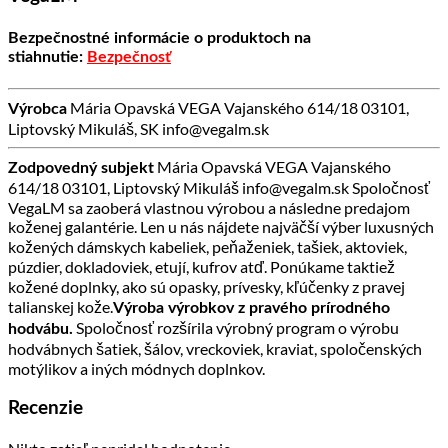
Bezpečnostné informácie o produktoch na
stiahnutie:
Bezpečnosť
Mária Opavská VEGA Vajanského 614/18 03101,
Výrobca
Liptovský Mikuláš, SK info@vegalm.sk
Mária Opavská VEGA Vajanského
Zodpovedný subjekt
614/18 03101, Liptovský Mikuláš info@vegalm.sk Spoločnosť
VegaLM sa zaoberá vlastnou výrobou a následne predajom
koženej galantérie. Len u nás nájdete najväčší výber luxusných
kožených dámskych kabeliek, peňaženiek, tašiek, aktoviek,
púzdier, dokladoviek, etují, kufrov atď. Ponúkame taktiež
kožené doplnky, ako sú opasky, prívesky, kľúčenky z pravej
talianskej kože.
Výroba výrobkov z pravého prírodného
Spoločnosť rozšírila výrobný program o výrobu
hodvábu.
hodvábnych šatiek, šálov, vreckoviek, kraviat, spoločenských
motýlikov a iných módnych doplnkov.
Recenzie