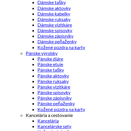
Dámske tašky
Dámske aktovky
Dámske kabelky
Dámske ruksaky
Dámske vizitkáre
Dámske spisovky
Dámske zápisníky
Dámske peňaženky
Kožené púzdra na karty
Pánske výrobky
Pánske diáre
Pánske etuje
Pánske tašky
Pánske aktovky
Pánske ruksaky
Pánske vizitkáre
Pánske spisovky
Pánske zápisníky
Pánske peňaženky
Kožené púzdra na karty
Kancelária a cestovanie
Kancelária
Kancelárske sety