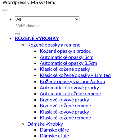
Wordpress CMS system.
Hľadať:
KOŽENÉ VÝROBKY
Kožené opasky a remene
Kožené opasky s brzdou
Automatické opasky 3cm
Automatické opasky 3.5cm
Klasické kožené opasky
Klasické kožené opasky – Limited
Kožené opasky viazané šatkou
Automatické kovové pracky
Automatické kožené remene
Brzdové kovové pracky
Brzdové kožené remene
Klasické kovové pracky
Klasické kožené remene
Dámske výrobky
Dámske diáre
Dámske etuje