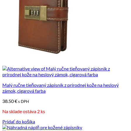
Malý ručne tieňovaný zápisník z prírodnej kože na heslový
zámok, cigarová farba
38.50
€
s DPH
Na sklade ostáva 2 ks
Pridať do košíka