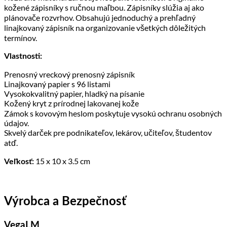
kožené zápisníky s ručnou maľbou. Zápisníky slúžia aj ako
plánovače rozvrhov. Obsahujú jednoduchý a prehľadný
linajkovaný zápisník na organizovanie všetkých dôležitých
termínov.
Vlastnosti:
Prenosný vreckový prenosný zápisník
Linajkovaný papier s 96 listami
Vysokokvalitný papier, hladký na písanie
Kožený kryt z prírodnej lakovanej kože
Zámok s kovovým heslom poskytuje vysokú ochranu osobných
údajov.
Skvelý darček pre podnikateľov, lekárov, učiteľov, študentov
atď.
15 x 10 x 3.5 cm
Veľkosť:
Výrobca a Bezpečnosť
VegaLM