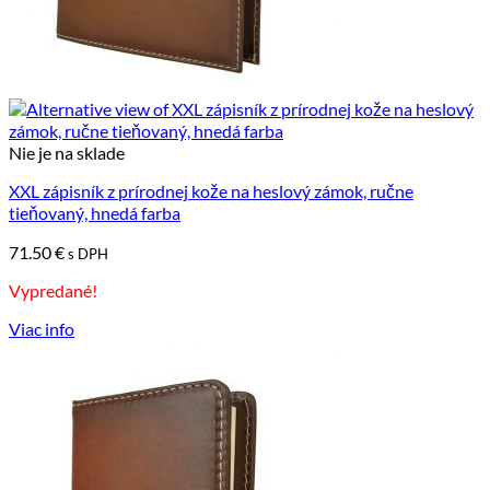
Nie je na sklade
XXL zápisník z prírodnej kože na heslový zámok, ručne
tieňovaný, hnedá farba
71.50
€
s DPH
Vypredané!
Viac info