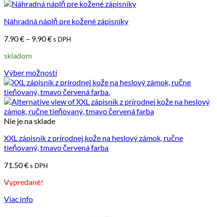
Náhradná náplň pre kožené zápisníky
Price
7.90
€
–
9.90
€
s DPH
range:
skladom
7.90 €
through
Výber možností
9.90 €
Tento
produkt
má
viacero
variantov.
Nie je na sklade
Možnosti
si
XXL zápisník z prírodnej kože na heslový zámok, ručne
môžete
tieňovaný, tmavo červená farba
vybrať
71.50
€
na
s DPH
stránke
Vypredané!
produktu.
Viac info