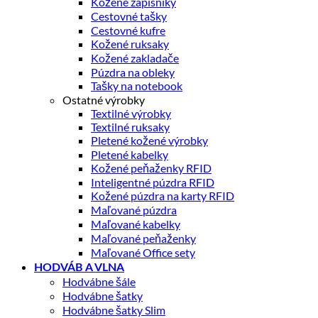
Kožené zápisníky
Cestovné tašky
Cestovné kufre
Kožené ruksaky
Kožené zakladače
Púzdra na obleky
Tašky na notebook
Ostatné výrobky
Textilné výrobky
Textilné ruksaky
Pletené kožené výrobky
Pletené kabelky
Kožené peňaženky RFID
Inteligentné púzdra RFID
Kožené púzdra na karty RFID
Maľované púzdra
Maľované kabelky
Maľované peňaženky
Maľované Office sety
HODVÁB A VLNA
Hodvábne šále
Hodvábne šatky
Hodvábne šatky Slim