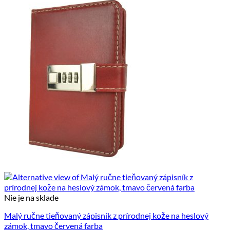
Nie je na sklade
Malý ručne tieňovaný zápisník z prírodnej kože na heslový
zámok, tmavo červená farba