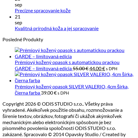
na
a
sep
Ako
Sloven
Žiadne
Precízne spracovanie kože
sa
výrobk
komentáre
21
starať
z
na
sep
pravej
Precízne
o
Žiadne
Kvalitná prírodná koža a jej spracovanie
kože
spracovanie
výrobky
komentáre
Posledné Produkty
kože
z
na
kože?
Kvalitná
prírodná
koža
Prémiový kožený opasok s automatickou prackou
a
Pôvodná
Aktuálna
GARDE – limitovaná edícia
55.00
€
44.00
€
jej
s DPH
cena
cena
spracovanie
bola:
je:
55.00 €.
44.00 €.
Prémiový kožený opasok SILVER VALERIO, 4cm šírka,
čierna farba
39.00
€
s DPH
Copyright 2026 © ODIS STUDIO s.r.o.. Všetky práva
vyhradené. Akékoľvek použitie obsahu, rozmnožovanie a
šírenie textov, obrázkov, fotografií či ukážok akýmkoľvek
mechanickým alebo elektronickým spôsobom je bez
písomného povolenia spoločnosti ODIS STUDIO s.r.o.
zakázané. Spracovalo © 2014 Opavsky Studio / Created by