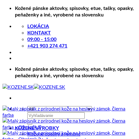
Skip
Kožené pánske aktovky, spisovky, etue, tašky, opasky,
to
peňaženky a iné, vyrobené na slovensku
content
LOKÁCIA
KONTAKT
09:00 - 15:00
+421 903 274 471
Kožené pánske aktovky, spisovky, etue, tašky, opasky,
peňaženky a iné, vyrobené na slovensku
Hľadať:
KOŽENÉ VÝROBKY
Kožené opasky a remene