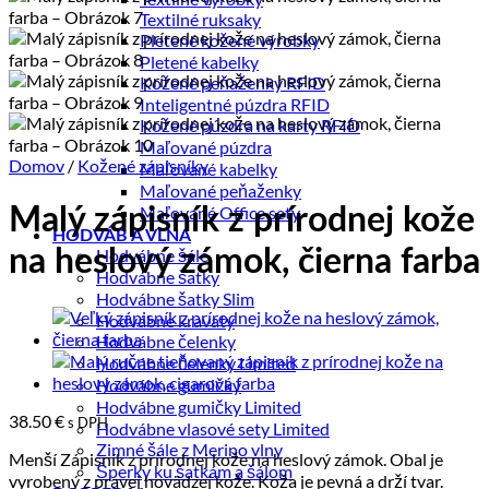
Textilné ruksaky
Pletené kožené výrobky
Pletené kabelky
Kožené peňaženky RFID
Inteligentné púzdra RFID
Kožené púzdra na karty RFID
Maľované púzdra
Domov
/
Kožené zápisníky
Maľované kabelky
Maľované peňaženky
Maľované Office sety
Malý zápisník z prírodnej kože
HODVÁB A VLNA
Hodvábne šále
na heslový zámok, čierna farba
Hodvábne šatky
Hodvábne šatky Slim
Hodvábne kravaty
Hodvábne čelenky
Hodvábne čelenky Limited
Hodvábne gumičky
Hodvábne gumičky Limited
38.50
€
s DPH
Hodvábne vlasové sety Limited
Zimné šále z Merino vlny
Menší Zápisník z prírodnej kože na heslový zámok. Obal je
Šperky ku šatkám a šálom
vyrobený z pravej hovädzej kože. Koža je pevná a drží tvar.