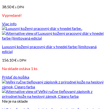
38.50
€
s DPH
Vypredané!
Viac info
Luxusný kožený pracovný diár v hnedej farbe (limitovaná
edícia)
156.10
€
s DPH
Na sklade ostáva 1 ks
Pridať do košíka
Nie je na sklade