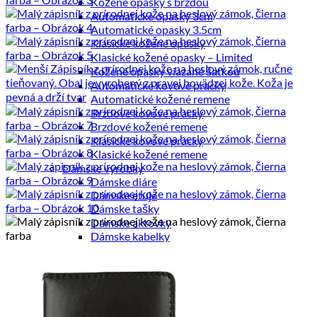
Kožené opasky s brzdou
Automatické opasky 3cm
Automatické opasky 3.5cm
Klasické kožené opasky
Klasické kožené opasky – Limited
Kožené opasky viazané šatkou
Automatické kovové pracky
Automatické kožené remene
Brzdové kovové pracky
Brzdové kožené remene
Klasické kovové pracky
Klasické kožené remene
Dámske výrobky
Dámske diáre
Dámske etuje
Dámske tašky
Dámske aktovky
Dámske kabelky
Dámske ruksaky
Dámske vizitkáre
Dámske spisovky
Dámske zápisníky
Dámske peňaženky