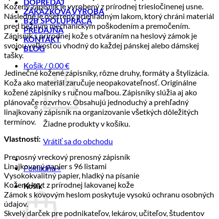
DOPREDAJ
Kožený zápisník je vyrobený z prírodnej triesločinenej usne.
ZÁKAZKOVÁ VÝROBA
Následné je ošetrený priehľadným lakom, ktorý chráni materiál
B2B SPOLUPRÁCA
pred bežným mechanickým poškodením a premočením.
PREDAJŇA
Zápisník s prírodnej kože s otváraním na heslový zámok je
KONTAKT
svojou veľkosťou vhodný do každej pánskej alebo dámskej
BLOG
tašky.
Košík /
0.00
€
Jedinečné kožené zápisníky, rôzne druhy, formáty a štylizácia.
Koža ako materiál zaručuje neopakovateľnosť. Originálne
kožené zápisníky s ručnou maľbou. Zápisníky slúžia aj ako
plánovače rozvrhov. Obsahujú jednoduchý a prehľadný
linajkovaný zápisník na organizovanie všetkých dôležitých
termínov.
Žiadne produkty v košíku.
Vlastnosti:
Vrátiť sa do obchodu
Prenosný vreckový prenosný zápisník
Linajkovaný papier s 96 listami
Pokladňa
+
Vysokokvalitný papier, hladký na písanie
Kožený kryt z prírodnej lakovanej kože
Košík
Zámok s kovovým heslom poskytuje vysokú ochranu osobných
údajov.
Skvelý darček pre podnikateľov, lekárov, učiteľov, študentov