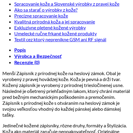
Žiadn
Spracovanie kože a Slovenské výrobky z pravej kože
Žiadne
komen
Ako sa starať o výrobky z kože?
na
Žiadne
komentáre
Precízne spracovanie kože
Spraco
na
komentáre
Žiadne
Kvalitná prírodná koža a jej spracovanie
kože
Ako
na
Žiadne
komentáre
Exkluzívne pletené kožené výrobky
sa
a
Precízne
na
komentáre
Žiadne
Umelecké ručne frkané kožené produkty
starať
Sloven
spracovanie
Kvalitná
na
komentáre
Žiadne
Textil cez ktorý neprenikne GSM ani RF signál
výrobk
kože
o
prírodná
Exkluzívne
na
komentáre
z
výrobky
koža
pletené
Umelecké
na
Popis
pravej
z
kožené
a
ručne
Textil
Výrobca a Bezpečnosť
kože
kože?
jej
výrobky
frkané
cez
Recenzie (0)
spracovanie
kožené
ktorý
neprenikne
Menší Zápisník z prírodnej kože na heslový zámok. Obal je
produkty
GSM
vyrobený z pravej hovädzej kože. Koža je pevná a drží tvar.
ani
Kožený zápisník je vyrobený z prírodnej triesločinenej usne.
RF
Následné je ošetrený priehľadným lakom, ktorý chráni materiál
signál
pred bežným mechanickým poškodením a premočením.
Zápisník s prírodnej kože s otváraním na heslový zámok je
svojou veľkosťou vhodný do každej pánskej alebo dámskej
tašky.
Jedinečné kožené zápisníky, rôzne druhy, formáty a štylizácia.
Koža ako materiál zaručuje neopakovateľnosť. Originálne