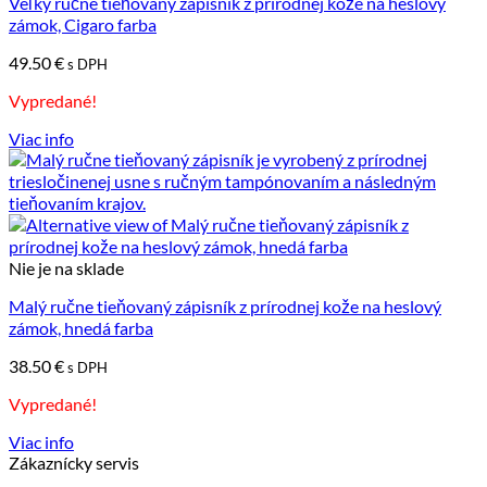
Veľký ručne tieňovaný zápisník z prírodnej kože na heslový
zámok, Cigaro farba
49.50
€
s DPH
Vypredané!
Viac info
Nie je na sklade
Malý ručne tieňovaný zápisník z prírodnej kože na heslový
zámok, hnedá farba
38.50
€
s DPH
Vypredané!
Viac info
Zákaznícky servis