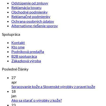
Odstúpenie od zmluvy
Reklamácia tovaru
Obchodné podmienky
Reklamačné podmienky
Ochrana osobných údajov
Alternatívne riešenie sporov
Spolupráca
Kontakt
Kto sme
Podniková predajňa
B2B spolupráca
Zákazková výroba
Posledné články
27
apr
Žiadn
Spracovanie kože a Slovenské výrobky z pravej kože
komen
18
na
jan
Spraco
Žiadne
Ako sa starať o výrobky z kože?
kože
komentáre
23