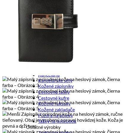
Kožené púzdra na karty
Pánske výrobky
Pánske diáre
Pánske etuje
Pánske tašky
Pánske aktovky
Pánske ruksaky
Pánske vizitkáre
Pánske spisovky
Pánske zápisníky
Pánske peňaženky
Kožené púzdra na karty
Kancelária a cestovanie
Kancelária
Kancelárske sety
Kožené zápisníky
Cestovné tašky
Cestovné kufre
Kožené ruksaky
Kožené zakladače
Púzdra na obleky
Tašky na notebook
Ostatné výrobky
Textilné výrobky