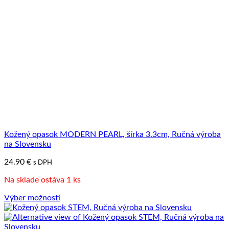
na
stránke
produktu.
Kožený opasok MODERN PEARL, šírka 3.3cm, Ručná výroba
na Slovensku
24.90
€
s DPH
Na sklade ostáva 1 ks
Výber možností
Tento
produkt
má