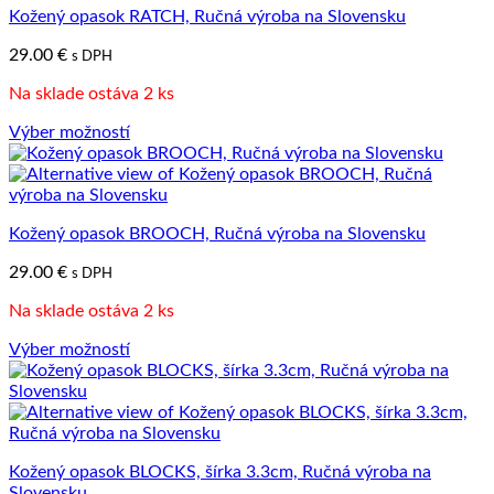
Kožený opasok RATCH, Ručná výroba na Slovensku
variantov.
Možnosti
29.00
€
s DPH
si
môžete
Na sklade ostáva 2 ks
vybrať
na
Výber možností
stránke
Tento
produktu.
produkt
má
viacero
Kožený opasok BROOCH, Ručná výroba na Slovensku
variantov.
Možnosti
29.00
€
s DPH
si
môžete
Na sklade ostáva 2 ks
vybrať
na
Výber možností
stránke
Tento
produktu.
produkt
má
viacero
variantov.
Kožený opasok BLOCKS, šírka 3.3cm, Ručná výroba na
Možnosti
Slovensku