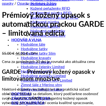
opasky
/
Opasky so šírkou 3.5cm
Pletené kabelky
Kožené peňaženky RFID
Inteligentné púzdra RFID
Prémiový kožený opasok s
Kožené púzdra na karty RFID
Maľované púzdra
automatickou prackou GARDE
Maľované kabelky
Maľované peňaženky
– limitovaná edícia
Maľované Office sety
HODVÁB A VLNA
Hodvábne šále
Hodvábne šatky
Pôvodná
Aktuálna
55.00
€
44.00
€
Hodvábne šatky Slim
s DPH
cena
cena
Hodvábne kravaty
Cena za posledných 30 dní je rovnaká ako aktuálna cena
bola:
je:
Hodvábne čelenky
55.00 €.
44.00 €.
Hodvábne čelenky Limited
GARDE – Prémiový kožený opasok v
Hodvábne gumičky
Hodvábne gumičky Limited
limitovanom množstve
Hodvábne vlasové sety Limited
Zimné šále z Merino vlny
Niektoré doplnky nevznikajú len ako praktická súčasť
Šperky ku šatkám a šálom
oblečenia. Stávajú sa detailom, ktorý podčiarkne osobnosť
DOPREDAJ
svojho majiteľa.
GARDE
je elegantný kožený opasok
ZÁKAZKOVÁ VÝROBA
vytvorený pre mužov, ktorí ocenia kvalitné spracovanie,
B2B SPOLUPRÁCA