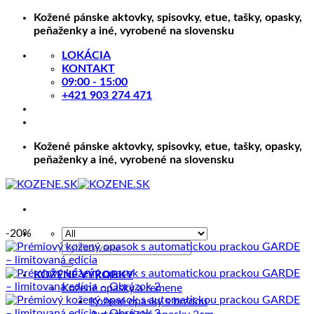
Skip
Kožené pánske aktovky, spisovky, etue, tašky, opasky,
to
peňaženky a iné, vyrobené na slovensku
content
LOKÁCIA
KONTAKT
09:00 - 15:00
+421 903 274 471
Kožené pánske aktovky, spisovky, etue, tašky, opasky,
peňaženky a iné, vyrobené na slovensku
-20%
Hľadať:
KOŽENÉ VÝROBKY
Kožené opasky a remene
Kožené opasky s brzdou