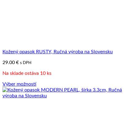
Kožený opasok RUSTY, Ručná výroba na Slovensku
29.00
€
s DPH
Na sklade ostáva 10 ks
Výber možností
Tento
produkt
má
viacero
variantov.
Možnosti
si
môžete
vybrať