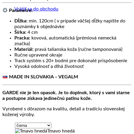
Vrátiť sa do obchodu
Parametre:
Dĺžka:
min. 120cm ( v prípade väčšej dĺžky napíšte do
poznámky k objednávke
Šírka:
4 cm
Pracka:
kovová, automatická (prémiová nemecká
značka)
Materiál:
pravá talianska koža (ručne tamponovaná)
Ručne upravené okraje
Track systém s 20+ bodmi pre dokonalé prispôsobenie
Vysoká odolnosť a dlhá životnosť
MADE IN SLOVAKIA – VEGALM
GARDE nie je len opasok. Je to doplnok, ktorý s vami starne
a postupne získava jedinečnú patinu kože.
Vyrobené s dôrazom na kvalitu, detail a tradíciu slovenskej
koženej výroby.
Tmavo hnedá