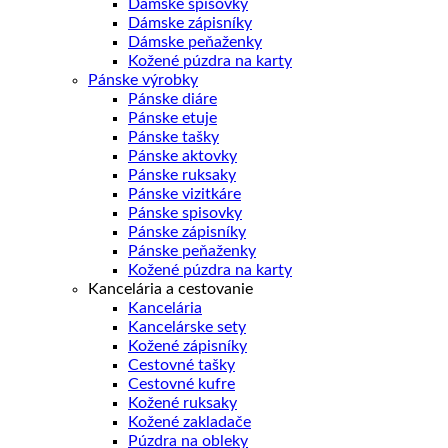
Dámske spisovky
Dámske zápisníky
Dámske peňaženky
Kožené púzdra na karty
Pánske výrobky
Pánske diáre
Pánske etuje
Pánske tašky
Pánske aktovky
Pánske ruksaky
Pánske vizitkáre
Pánske spisovky
Pánske zápisníky
Pánske peňaženky
Kožené púzdra na karty
Kancelária a cestovanie
Kancelária
Kancelárske sety
Kožené zápisníky
Cestovné tašky
Cestovné kufre
Kožené ruksaky
Kožené zakladače
Púzdra na obleky