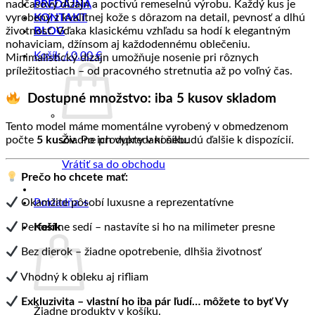
nadčasový dizajn a poctivú remeselnú výrobu. Každý kus je
PREDAJŇA
vyrobený z kvalitnej kože s dôrazom na detail, pevnosť a dlhú
KONTAKT
životnosť. Vďaka klasickému vzhľadu sa hodí k elegantným
BLOG
nohaviciam, džínsom aj každodennému oblečeniu.
Košík /
0.00
€
Minimalistický dizajn umožňuje nosenie pri rôznych
príležitostiach – od pracovného stretnutia až po voľný čas.
Dostupné množstvo: iba 5 kusov skladom
Tento model máme momentálne vyrobený v obmedzenom
Žiadne produkty v košíku.
počte
5 kusov
. Po ich vypredaní nebudú ďalšie k dispozícií.
Vrátiť sa do obchodu
Prečo ho chcete mať:
Okamžite pôsobí luxusne a reprezentatívne
Pokladňa
+
Košík
Perfektne sedí – nastavíte si ho na milimeter presne
Bez dierok – žiadne opotrebenie, dlhšia životnosť
Vhodný k obleku aj rifliam
Exkluzivita – vlastní ho iba pár ľudí… môžete to byť Vy
Žiadne produkty v košíku.