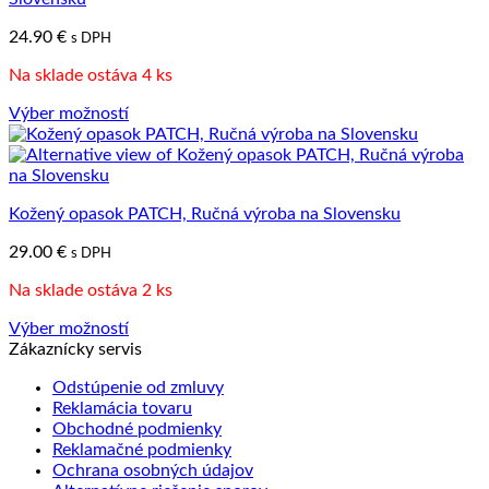
si
môžete
24.90
€
s DPH
vybrať
na
Na sklade ostáva 4 ks
stránke
produktu.
Výber možností
Tento
produkt
má
viacero
Kožený opasok PATCH, Ručná výroba na Slovensku
variantov.
Možnosti
29.00
€
s DPH
si
môžete
Na sklade ostáva 2 ks
vybrať
na
Výber možností
stránke
Tento
Zákaznícky servis
produktu.
produkt
Odstúpenie od zmluvy
má
Reklamácia tovaru
viacero
Obchodné podmienky
variantov.
Reklamačné podmienky
Možnosti
Ochrana osobných údajov
si