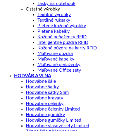
Tašky na notebook
Ostatné výrobky
Textilné výrobky
Textilné ruksaky
Pletené kožené výrobky
Pletené kabelky
Kožené peňaženky RFID
Inteligentné púzdra RFID
Kožené púzdra na karty RFID
Maľované púzdra
Maľované kabelky
Maľované peňaženky
Maľované Office sety
HODVÁB A VLNA
Hodvábne šále
Hodvábne šatky
Hodvábne šatky Slim
Hodvábne kravaty
Hodvábne čelenky
Hodvábne čelenky Limited
Hodvábne gumičky
Hodvábne gumičky Limited
Hodvábne vlasové sety Limited