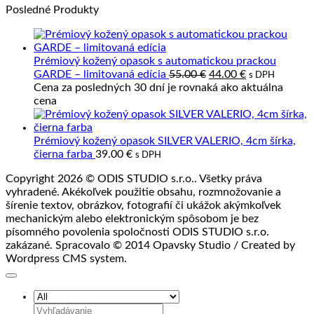
Posledné Produkty
kože
z
na
kože?
Kvalitná
prírodná
koža
Prémiový kožený opasok s automatickou prackou
a
Pôvodná
Aktuálna
GARDE – limitovaná edícia
55.00
€
44.00
€
s DPH
jej
cena
cena
Cena za posledných 30 dní je rovnaká ako aktuálna
spracovanie
bola:
je:
cena
55.00 €.
44.00 €.
Prémiový kožený opasok SILVER VALERIO, 4cm šírka,
čierna farba
39.00
€
s DPH
Copyright 2026 © ODIS STUDIO s.r.o.. Všetky práva
vyhradené. Akékoľvek použitie obsahu, rozmnožovanie a
šírenie textov, obrázkov, fotografií či ukážok akýmkoľvek
mechanickým alebo elektronickým spôsobom je bez
písomného povolenia spoločnosti ODIS STUDIO s.r.o.
zakázané. Spracovalo © 2014 Opavsky Studio / Created by
Wordpress CMS system.
Hľadať: