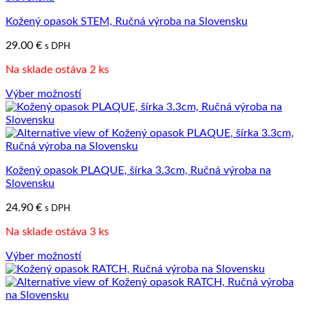
viacero
Kožený opasok STEM, Ručná výroba na Slovensku
variantov.
Možnosti
29.00
€
s DPH
si
môžete
Na sklade ostáva 2 ks
vybrať
na
Výber možností
stránke
Tento
produktu.
produkt
má
viacero
variantov.
Kožený opasok PLAQUE, šírka 3.3cm, Ručná výroba na
Možnosti
Slovensku
si
môžete
24.90
€
s DPH
vybrať
na
Na sklade ostáva 3 ks
stránke
produktu.
Výber možností
Tento
produkt
má
viacero