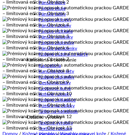
Pánske diáre
Pánske etuje
Pánske tašky
Pánske aktovky
Pánske ruksaky
Pánske vizitkáre
Pánske spisovky
Pánske zápisníky
Pánske peňaženky
Kožené púzdra na karty
Kancelária a cestovanie
Kancelária
Kancelárske sety
Kožené zápisníky
Cestovné tašky
Cestovné kufre
Kožené ruksaky
Kožené zakladače
Púzdra na obleky
Tašky na notebook
Ostatné výrobky
Textilné výrobky
Textilné ruksaky
Domov
/
Kožené výrobky
/
Výrobky z pravej kože
/
Kožené
Pletené kožené výrobky