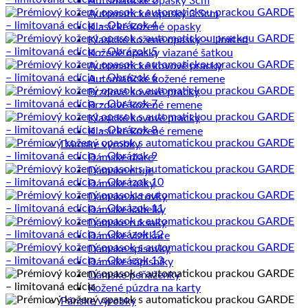
Automatické opasky 3cm
Automatické opasky 3.5cm
Klasické kožené opasky
Klasické kožené opasky – Limited
Kožené opasky viazané šatkou
Automatické kovové pracky
Automatické kožené remene
Brzdové kovové pracky
Brzdové kožené remene
Klasické kovové pracky
Klasické kožené remene
Dámske výrobky
Dámske diáre
Dámske etuje
Dámske tašky
Dámske aktovky
Dámske kabelky
Dámske ruksaky
Dámske vizitkáre
Dámske spisovky
Dámske zápisníky
Dámske peňaženky
Kožené púzdra na karty
Pánske výrobky