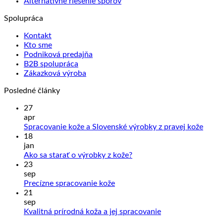
Alternatívne riešenie sporov
môžete
vybrať
Spolupráca
na
stránke
Kontakt
produktu.
Kto sme
Podniková predajňa
B2B spolupráca
Zákazková výroba
Posledné články
27
apr
Žiad
Spracovanie kože a Slovenské výrobky z pravej kože
kome
18
na
jan
Sprac
Žiadne
Ako sa starať o výrobky z kože?
kože
komentáre
23
na
a
sep
Ako
Slove
Žiadne
Precízne spracovanie kože
sa
výrob
komentáre
21
na
starať
z
sep
Precízne
o
prave
Žiadne
Kvalitná prírodná koža a jej spracovanie
spracovanie
výrobky
kože
komentáre