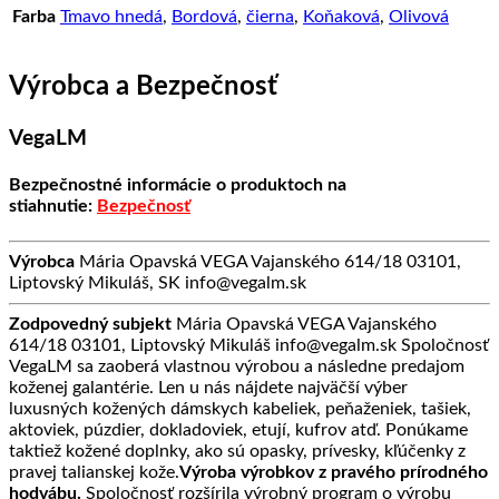
Farba
Tmavo hnedá
,
Bordová
,
čierna
,
Koňaková
,
Olivová
Výrobca a Bezpečnosť
VegaLM
Bezpečnostné informácie o produktoch na
stiahnutie:
Bezpečnosť
Výrobca
Mária Opavská VEGA Vajanského 614/18 03101,
Liptovský Mikuláš, SK info@vegalm.sk
Zodpovedný subjekt
Mária Opavská VEGA Vajanského
614/18 03101, Liptovský Mikuláš info@vegalm.sk Spoločnosť
VegaLM sa zaoberá vlastnou výrobou a následne predajom
koženej galantérie. Len u nás nájdete najväčší výber
luxusných kožených dámskych kabeliek, peňaženiek, tašiek,
aktoviek, púzdier, dokladoviek, etují, kufrov atď. Ponúkame
taktiež kožené doplnky, ako sú opasky, prívesky, kľúčenky z
pravej talianskej kože.
Výroba výrobkov z pravého prírodného
hodvábu.
Spoločnosť rozšírila výrobný program o výrobu