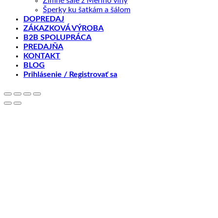
Zimné šále z Merino vlny
Šperky ku šatkám a šálom
DOPREDAJ
ZÁKAZKOVÁ VÝROBA
B2B SPOLUPRÁCA
PREDAJŇA
KONTAKT
BLOG
Prihlásenie / Registrovať sa