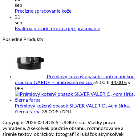
na
a
sep
Ako
Slove
Žiadne
Precízne spracovanie kože
sa
výrob
komentáre
21
na
starať
z
sep
Precízne
o
prave
Žiadne
Kvalitná prírodná koža a jej spracovanie
spracovanie
výrobky
kože
komentáre
Posledné Produkty
kože
z
na
kože?
Kvalitná
prírodná
koža
a
jej
spracovanie
Prémiový kožený opasok s automatickou
Pôvodná
Aktu
prackou GARDE – limitovaná edícia
55.00
€
44.00
€
s
cena
cena
DPH
bola:
je:
55.00 €.
44.00
Prémiový kožený opasok SILVER VALERIO, 4cm šírka,
čierna farba
39.00
€
s DPH
Copyright 2026 © ODIS STUDIO s.r.o.. Všetky práva
vyhradené. Akékoľvek použitie obsahu, rozmnožovanie a
šírenie textov, obrázkov, fotografií či ukážok akýmkoľvek