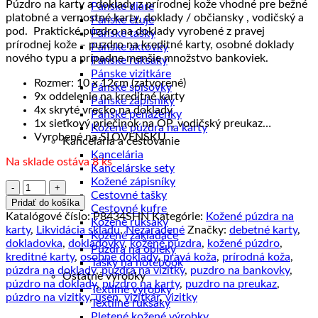
Púzdro na karty a doklady z prírodnej kože vhodné pre bežné
Pánske diáre
platobné a vernostné karty, doklady / občiansky , vodičský a
Pánske etuje
pod. Praktické púzdro na doklady vyrobené z pravej
Pánske tašky
prírodnej kože – puzdro na kreditné karty, osobné doklady
Pánske aktovky
nového typu a prípadne menšie množstvo bankoviek.
Pánske ruksaky
Pánske vizitkáre
Rozmer: 10 x 12cm (zatvorené)
Pánske spisovky
9x oddelenie na kreditné karty
Pánske zápisníky
4x skryté vrecko na doklady
Pánske peňaženky
1x sieťkový priečinok na OP, vodičský preukaz…
Kožené púzdra na karty
Vyrobené na SLOVENSKU
Kancelária a cestovanie
Kancelária
Na sklade ostáva 8 ks
Kancelárske sety
Kožené zápisníky
množstvo
Cestovné tašky
Kožené
Pridať do košíka
Cestovné kufre
púzdro
Katalógové číslo:
P8434SHN
Kategórie:
Kožené púzdra na
Kožené ruksaky
na
karty
,
Likvidácia skladu
,
Nezaradené
Značky:
debetné karty
,
Kožené zakladače
karty
dokladovka
,
dokladovky
,
kožené púzdra
,
kožené púzdro
,
Púzdra na obleky
a
kreditné karty
,
osobne doklady
,
pravá koža
,
prírodná koža
,
Tašky na notebook
doklady
púzdra na doklady
,
puzdra na vizitky
,
puzdro na bankovky
,
Ostatné výrobky
č.8434
púzdro na doklady
,
puzdro na karty
,
puzdro na preukaz
,
Textilné výrobky
vo
púzdro na vizitky
,
usen
,
vizitkár
,
vizitky
Textilné ruksaky
svetlo
Pletené kožené výrobky