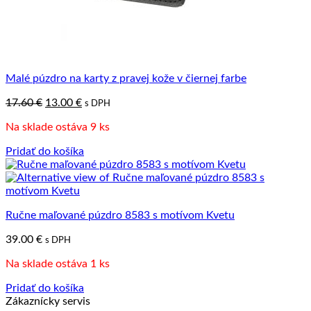
Malé púzdro na karty z pravej kože v čiernej farbe
Pôvodná
Aktuálna
17.60
€
13.00
€
s DPH
cena
cena
Na sklade ostáva 9 ks
bola:
je:
17.60 €.
13.00 €.
Pridať do košíka
Ručne maľované púzdro 8583 s motívom Kvetu
39.00
€
s DPH
Na sklade ostáva 1 ks
Pridať do košíka
Zákaznícky servis