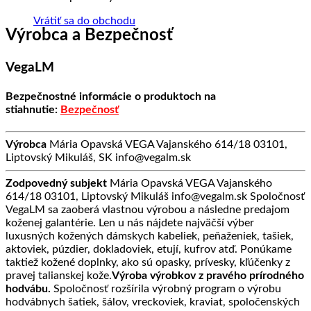
Vrátiť sa do obchodu
Výrobca a Bezpečnosť
VegaLM
Bezpečnostné informácie o produktoch na
stiahnutie:
Bezpečnosť
Výrobca
Mária Opavská VEGA Vajanského 614/18 03101,
Liptovský Mikuláš, SK info@vegalm.sk
Zodpovedný subjekt
Mária Opavská VEGA Vajanského
614/18 03101, Liptovský Mikuláš info@vegalm.sk Spoločnosť
VegaLM sa zaoberá vlastnou výrobou a následne predajom
koženej galantérie. Len u nás nájdete najväčší výber
luxusných kožených dámskych kabeliek, peňaženiek, tašiek,
aktoviek, púzdier, dokladoviek, etují, kufrov atď. Ponúkame
taktiež kožené doplnky, ako sú opasky, prívesky, kľúčenky z
pravej talianskej kože.
Výroba výrobkov z pravého prírodného
hodvábu.
Spoločnosť rozšírila výrobný program o výrobu
hodvábnych šatiek, šálov, vreckoviek, kraviat, spoločenských