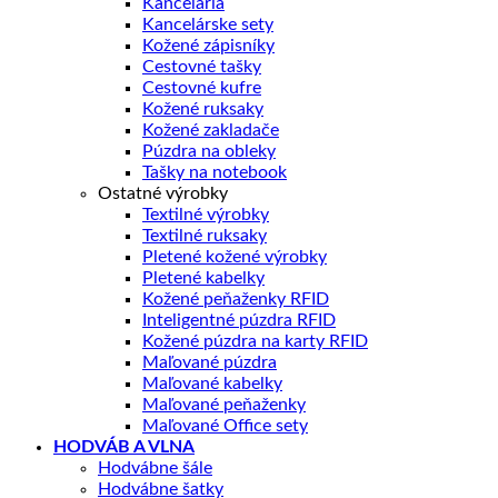
Kancelária
Kancelárske sety
Kožené zápisníky
Cestovné tašky
Cestovné kufre
Kožené ruksaky
Kožené zakladače
Púzdra na obleky
Tašky na notebook
Ostatné výrobky
Textilné výrobky
Textilné ruksaky
Pletené kožené výrobky
Pletené kabelky
Kožené peňaženky RFID
Inteligentné púzdra RFID
Kožené púzdra na karty RFID
Maľované púzdra
Maľované kabelky
Maľované peňaženky
Maľované Office sety
HODVÁB A VLNA
Hodvábne šále
Hodvábne šatky