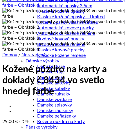
Automatické opasky 3cm
Automatické opasky 3.5cm
Klasické kožené opasky
Klasické kožené opasky – Limited
Kožené opasky viazané šatkou
Automatické kovové pracky
Automatické kožené remene
Brzdové kovové pracky
Brzdové kožené remene
Klasické kovové pracky
Domov
/
Nezaradené
Klasické kožené remene
Dámske výrobky
Dámske diáre
Kožené púzdro na karty a
Dámske etuje
Dámske tašky
doklady č.8434 vo svetlo
Dámske aktovky
Dámske kabelky
hnedej farbe
Dámske ruksaky
Dámske vizitkáre
Dámske spisovky
Dámske zápisníky
Dámske peňaženky
29.00
€
Kožené púzdra na karty
s DPH
Pánske výrobky