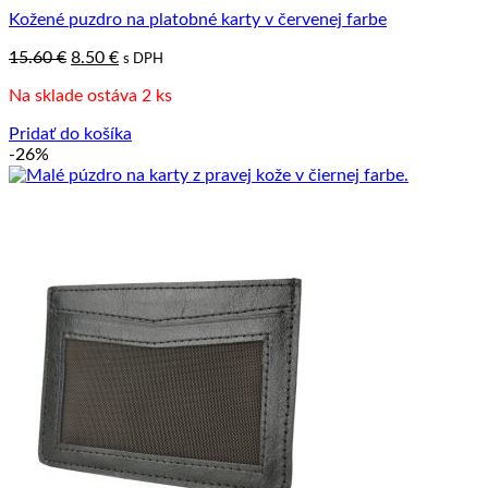
Kožené puzdro na platobné karty v červenej farbe
Pôvodná
Aktuálna
15.60
€
8.50
€
s DPH
cena
cena
Na sklade ostáva 2 ks
bola:
je:
15.60 €.
8.50 €.
Pridať do košíka
-26%