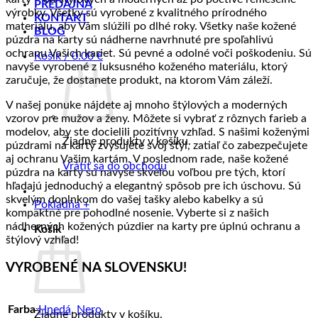
PREDAJŇA
výrobky. Všetky sú vyrobené z kvalitného prírodného
KONTAKT
materiálu, aby Vám slúžili po dlhé roky. Všetky naše kožené
BLOG
púzdra na karty sú nádherne navrhnuté pre spoľahlivú
ochranu Vašich kariet. Sú pevné a odolné voči poškodeniu. Sú
Košík /
0.00
€
navyše vyrobené z luksusného koženého materiálu, ktorý
zaručuje, že dostanete produkt, na ktorom Vám záleží.
V našej ponuke nájdete aj mnoho štýlových a moderných
vzorov pre mužov a ženy. Môžete si vybrať z rôznych farieb a
modelov, aby ste docielili pozitívny vzhľad. S našimi koženými
Žiadne produkty v košíku.
púzdrami na karty zvyšujete svoj štýl, zatiaľ čo zabezpečujete
aj ochranu Vašim kartám. V poslednom rade, naše kožené
Vrátiť sa do obchodu
púzdra na karty sú navyše skvelou voľbou pre tých, ktorí
hľadajú jednoduchý a elegantný spôsob pre ich úschovu. Sú
skvelým doplnkom do vašej tašky alebo kabelky a sú
Pokladňa
+
kompaktné pre pohodlné nosenie. Vyberte si z našich
nádherných kožených púzdier na karty pre úplnú ochranu a
Košík
štýlový vzhľad!
VYROBENÉ NA SLOVENSKU!
Farba
Hnedá
,
Nero
Žiadne produkty v košíku.