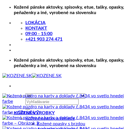
Skip
Kožené pánske aktovky, spisovky, etue, tašky, opasky,
to
peňaženky a iné, vyrobené na slovensku
content
LOKÁCIA
KONTAKT
09:00 - 15:00
+421 903 274 471
Kožené pánske aktovky, spisovky, etue, tašky, opasky,
peňaženky a iné, vyrobené na slovensku
Hľadať:
KOŽENÉ VÝROBKY
Kožené opasky a remene
Kožené opasky s brzdou