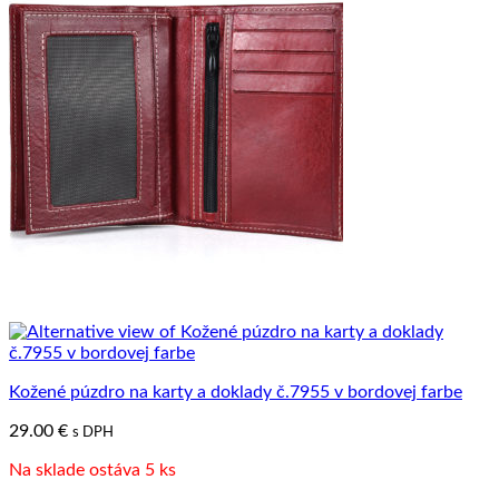
Kožené púzdro na karty a doklady č.7955 v bordovej farbe
29.00
€
s DPH
Na sklade ostáva 5 ks