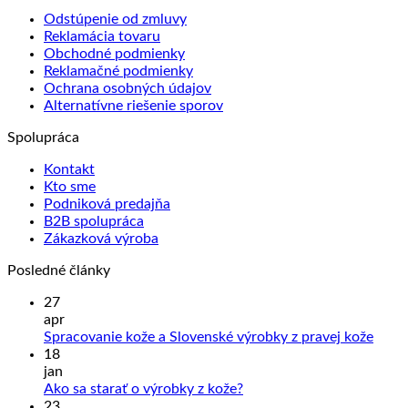
Odstúpenie od zmluvy
Reklamácia tovaru
Obchodné podmienky
Reklamačné podmienky
Ochrana osobných údajov
Alternatívne riešenie sporov
Spolupráca
Kontakt
Kto sme
Podniková predajňa
B2B spolupráca
Zákazková výroba
Posledné články
27
apr
Žiad
Spracovanie kože a Slovenské výrobky z pravej kože
kome
18
na
jan
Sprac
Žiadne
Ako sa starať o výrobky z kože?
kože
komentáre
23