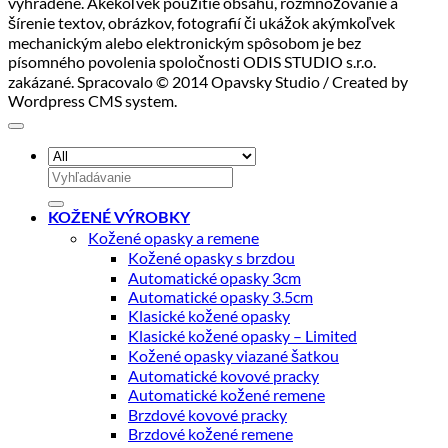
vyhradené. Akékoľvek použitie obsahu, rozmnožovanie a
šírenie textov, obrázkov, fotografií či ukážok akýmkoľvek
mechanickým alebo elektronickým spôsobom je bez
písomného povolenia spoločnosti ODIS STUDIO s.r.o.
zakázané. Spracovalo © 2014 Opavsky Studio / Created by
Wordpress CMS system.
Hľadať:
KOŽENÉ VÝROBKY
Kožené opasky a remene
Kožené opasky s brzdou
Automatické opasky 3cm
Automatické opasky 3.5cm
Klasické kožené opasky
Klasické kožené opasky – Limited
Kožené opasky viazané šatkou
Automatické kovové pracky
Automatické kožené remene
Brzdové kovové pracky
Brzdové kožené remene