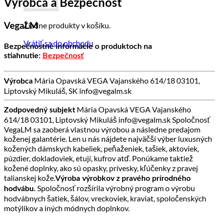
Výrobca a Bezpečnosť
Žiadne produkty v košíku.
VegaLM
Vrátiť sa do obchodu
Bezpečnostné informácie o produktoch na
stiahnutie:
Bezpečnosť
Mária Opavská VEGA Vajanského 614/18 03101,
Výrobca
Liptovský Mikuláš, SK info@vegalm.sk
Mária Opavská VEGA Vajanského
Zodpovedný subjekt
614/18 03101, Liptovský Mikuláš info@vegalm.sk Spoločnosť
VegaLM sa zaoberá vlastnou výrobou a následne predajom
koženej galantérie. Len u nás nájdete najväčší výber luxusných
kožených dámskych kabeliek, peňaženiek, tašiek, aktoviek,
púzdier, dokladoviek, etují, kufrov atď. Ponúkame taktiež
kožené doplnky, ako sú opasky, prívesky, kľúčenky z pravej
talianskej kože.
Výroba výrobkov z pravého prírodného
Spoločnosť rozšírila výrobný program o výrobu
hodvábu.
hodvábnych šatiek, šálov, vreckoviek, kraviat, spoločenských
motýlikov a iných módnych doplnkov.