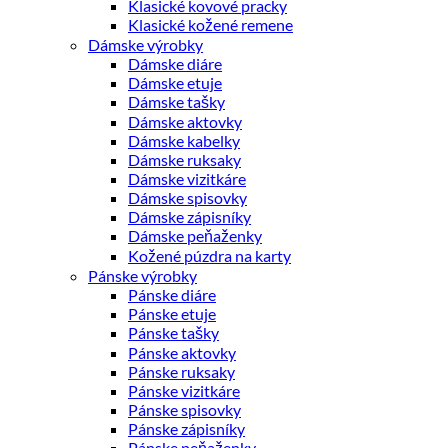
Klasické kovové pracky
Klasické kožené remene
Dámske výrobky
Dámske diáre
Dámske etuje
Dámske tašky
Dámske aktovky
Dámske kabelky
Dámske ruksaky
Dámske vizitkáre
Dámske spisovky
Dámske zápisníky
Dámske peňaženky
Kožené púzdra na karty
Pánske výrobky
Pánske diáre
Pánske etuje
Pánske tašky
Pánske aktovky
Pánske ruksaky
Pánske vizitkáre
Pánske spisovky
Pánske zápisníky
Pánske peňaženky