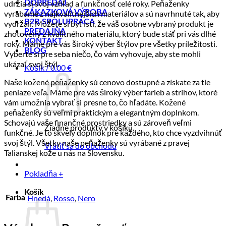
RF
udržia si svoj vzhľad a funkčnosť celé roky. Peňaženky
DOPREDAJ
signál
ZÁKAZKOVÁ VÝROBA
vyrábame z najkvalitnejších materiálov a sú navrhnuté tak, aby
B2B SPOLUPRÁCA
vydržali. Môžete si byť istí, že váš osobne vybraný produkt je
PREDAJŇA
zhotovený z kvalitného materiálu, ktorý bude stáť pri vás dlhé
KONTAKT
roky. Máme pre vás široký výber štýlov pre všetky príležitosti.
BLOG
Vyberte si pre seba niečo, čo vám vyhovuje, aby ste mohli
ukázať svoj štýl.
Košík /
0.00
€
Naše kožené peňaženky sú cenovo dostupné a získate za tie
peniaze veľa. Máme pre vás široký výber farieb a strihov, ktoré
vám umožnia vybrať si presne to, čo hľadáte. Kožené
peňaženky sú veľmi praktickým a elegantným doplnkom.
Schovajú vaše finančné prostriedky a sú zároveň veľmi
Žiadne produkty v košíku.
funkčné. Je to skvelý doplnok pre každého, kto chce vyzdvihnúť
svoj štýl. Všetky naše peňaženky sú vyrábané z pravej
Vrátiť sa do obchodu
Talianskej kože u nás na Slovensku.
Pokladňa
+
Košík
Hnedá
,
Rosso
,
Nero
Farba