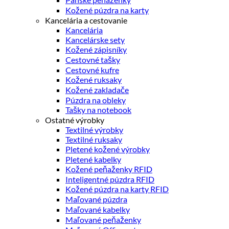
Kožené púzdra na karty
Kancelária a cestovanie
Kancelária
Kancelárske sety
Kožené zápisníky
Cestovné tašky
Cestovné kufre
Kožené ruksaky
Kožené zakladače
Púzdra na obleky
Tašky na notebook
Ostatné výrobky
Textilné výrobky
Textilné ruksaky
Pletené kožené výrobky
Pletené kabelky
Kožené peňaženky RFID
Inteligentné púzdra RFID
Kožené púzdra na karty RFID
Maľované púzdra
Maľované kabelky
Maľované peňaženky