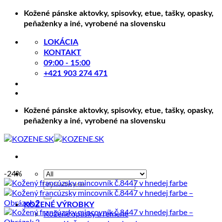
Skip
Kožené pánske aktovky, spisovky, etue, tašky, opasky,
to
peňaženky a iné, vyrobené na slovensku
content
LOKÁCIA
KONTAKT
09:00 - 15:00
+421 903 274 471
Kožené pánske aktovky, spisovky, etue, tašky, opasky,
peňaženky a iné, vyrobené na slovensku
-24%
Hľadať:
KOŽENÉ VÝROBKY
Kožené opasky a remene