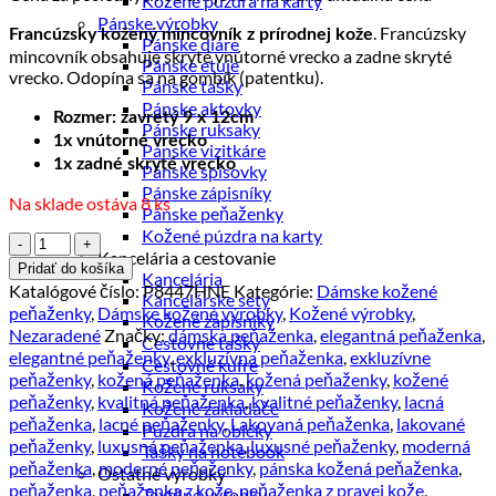
Kožené púzdra na karty
17.00 €.
13.00 €.
Pánske výrobky
. Francúzsky
Francúzsky kožený mincovník z prírodnej kože
Pánske diáre
mincovník obsahuje skryté vnútorné vrecko a zadne skryté
Pánske etuje
vrecko. Odopína sa na gombík (patentku).
Pánske tašky
Pánske aktovky
Rozmer: zavretý 9 x 12cm
Pánske ruksaky
1x vnútorné vrecko
Pánske vizitkáre
1x zadné skryté vrecko
Pánske spisovky
Pánske zápisníky
Na sklade ostáva 8 ks
Pánske peňaženky
Kožené púzdra na karty
množstvo
Kancelária a cestovanie
Kožený
Pridať do košíka
Kancelária
francúzsky
Katalógové číslo:
P8447HNE
Kategórie:
Dámske kožené
Kancelárske sety
mincovník
peňaženky
,
Dámske kožené výrobky
,
Kožené výrobky
,
Kožené zápisníky
č.8447
Nezaradené
Značky:
dámska peňaženka
,
elegantná peňaženka
,
Cestovné tašky
v
elegantné peňaženky
,
exkluzívna peňaženka
,
exkluzívne
Cestovné kufre
hnedej
peňaženky
,
kožená peňaženka
,
kožená peňaženky
,
kožené
Kožené ruksaky
farbe
peňaženky
,
kvalitná peňaženka
,
kvalitné peňaženky
,
lacná
Kožené zakladače
peňaženka
,
lacné peňaženky
,
Lakovaná peňaženka
,
lakované
Púzdra na obleky
peňaženky
,
luxusná peňaženka
,
luxusné peňaženky
,
moderná
Tašky na notebook
peňaženka
,
moderné peňaženky
,
pánska kožená peňaženka
,
Ostatné výrobky
peňaženka
,
peňaženka z kože
,
peňaženka z pravej kože
,
Textilné výrobky