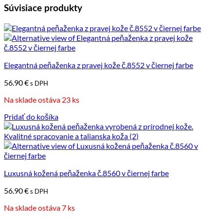
Súvisiace produkty
Elegantná peňaženka z pravej kože č.8552 v čiernej farbe
56.90
€
s DPH
Na sklade ostáva 23 ks
Pridať do košíka
Luxusná kožená peňaženka č.8560 v čiernej farbe
56.90
€
s DPH
Na sklade ostáva 7 ks