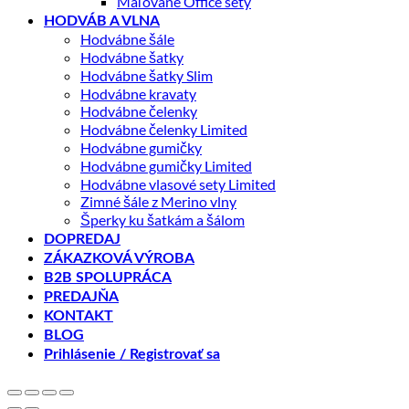
Maľované Office sety
HODVÁB A VLNA
Hodvábne šále
Hodvábne šatky
Hodvábne šatky Slim
Hodvábne kravaty
Hodvábne čelenky
Hodvábne čelenky Limited
Hodvábne gumičky
Hodvábne gumičky Limited
Hodvábne vlasové sety Limited
Zimné šále z Merino vlny
Šperky ku šatkám a šálom
DOPREDAJ
ZÁKAZKOVÁ VÝROBA
B2B SPOLUPRÁCA
PREDAJŇA
KONTAKT
BLOG
Prihlásenie / Registrovať sa