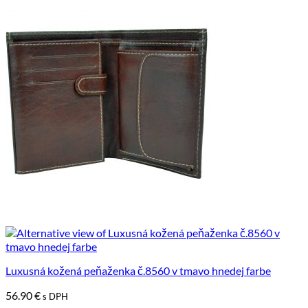
Luxusná kožená peňaženka č.8560 v tmavo hnedej farbe
56.90
€
s DPH